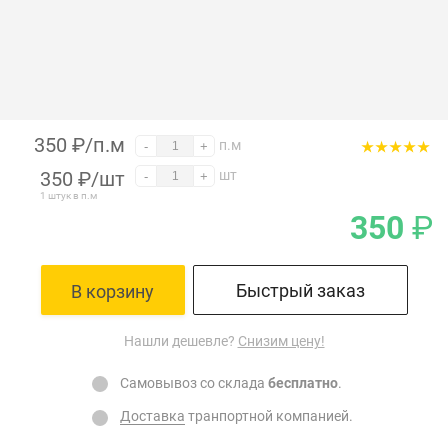
350 ₽/п.м
п.м
-
+
350
₽
/шт
шт
-
+
1 штук в п.м
350
₽
Быстрый заказ
В корзину
Нашли дешевле?
Снизим цену!
Самовывоз со склада
бесплатно
.
Доставка
транпортной компанией.