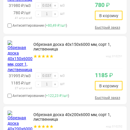
780
₽
31980 ₽/м3
-
+
м3
780
₽
/шт
шт
-
+
В корзину
41 штук в м3
Антисептирование (
+80,49 ₽/шт
)
Быстрый заказ
Обрезная доска 40х150х6000 мм, сорт 1,
лиственница
код: 010251
1185
₽
31995 ₽/м3
-
+
м3
1185
₽
/шт
шт
-
+
В корзину
27 штук в м3
Антисептирование (
+122,23 ₽/шт
)
Быстрый заказ
Обрезная доска 40х200х6000 мм, сорт 1,
лиственница
код: 010252