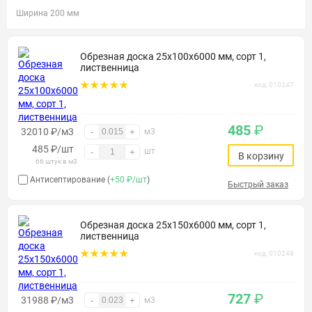
Ширина 200 мм
Обрезная доска 25х100х6000 мм, сорт 1,
лиственница
код: 010247
485
₽
32010 ₽/м3
-
+
м3
485
₽
/шт
шт
-
+
В корзину
66 штук в м3
Антисептирование (
+50 ₽/шт
)
Быстрый заказ
Обрезная доска 25х150х6000 мм, сорт 1,
лиственница
код: 010248
727
₽
31988 ₽/м3
-
+
м3