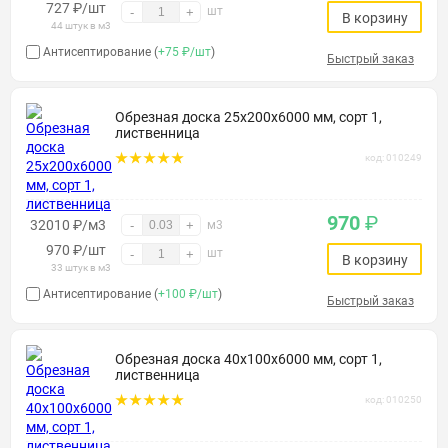
727
₽
/шт
шт
-
+
В корзину
44 штук в м3
Антисептирование (
+75 ₽/шт
)
Быстрый заказ
Обрезная доска 25х200х6000 мм, сорт 1,
лиственница
код: 010249
970
₽
32010 ₽/м3
-
+
м3
970
₽
/шт
шт
-
+
В корзину
33 штук в м3
Антисептирование (
+100 ₽/шт
)
Быстрый заказ
Обрезная доска 40х100х6000 мм, сорт 1,
лиственница
код: 010250