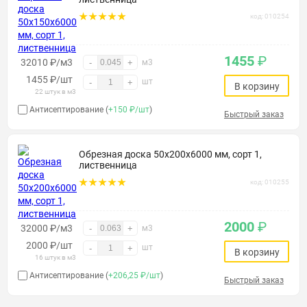
код: 010254
1455
₽
32010 ₽/м3
-
+
м3
1455
₽
/шт
шт
-
+
В корзину
22 штук в м3
Антисептирование (
+150 ₽/шт
)
Быстрый заказ
Обрезная доска 50х200х6000 мм, сорт 1,
лиственница
код: 010255
2000
₽
32000 ₽/м3
-
+
м3
2000
₽
/шт
шт
-
+
В корзину
16 штук в м3
Антисептирование (
+206,25 ₽/шт
)
Быстрый заказ