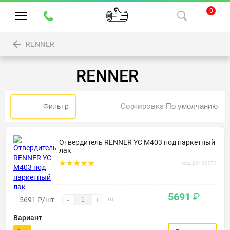
0
RENNER
RENNER
Сортировка
Фильтр
Отвердитель RENNER YC M403 под паркетный
лак
код: 20103371
5691
₽
5691
₽
/шт
шт
-
+
Вариант