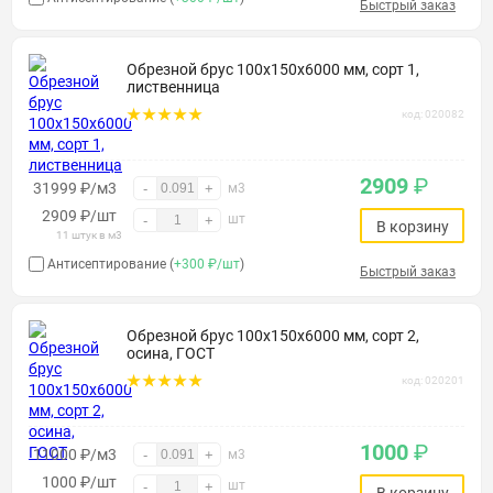
Быстрый заказ
Обрезной брус 100х150х6000 мм, сорт 1,
лиственница
код: 020082
2909
₽
31999 ₽/м3
-
+
м3
2909
₽
/шт
шт
-
+
В корзину
11 штук в м3
Антисептирование (
+300 ₽/шт
)
Быстрый заказ
Обрезной брус 100х150х6000 мм, сорт 2,
осина, ГОСТ
код: 020201
1000
₽
11000 ₽/м3
-
+
м3
1000
₽
/шт
шт
-
+