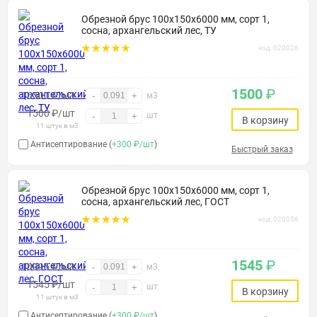
Обрезной брус 100х150х6000 мм, сорт 1,
сосна, архангельский лес, ТУ
код: 020026
1500
₽
16500 ₽/м3
-
+
м3
1500
₽
/шт
шт
-
+
В корзину
11 штук в м3
Антисептирование (
+300 ₽/шт
)
Быстрый заказ
Обрезной брус 100х150х6000 мм, сорт 1,
сосна, архангельский лес, ГОСТ
код: 020056
1545
₽
16995 ₽/м3
-
+
м3
1545
₽
/шт
шт
-
+
В корзину
11 штук в м3
Антисептирование (
+300 ₽/шт
)