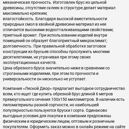
механическая прочность. Изготовлен брус из цельной
древесины, отсутствие склеек в структуре делает материал
максимально крепким;
влагостойкость. Благодаря высокой вместительности
природных смол в хвойной древесине материал из нее
отличается высокими водоотталкивающими свойствами;
приятный аромат. При использовании изделий внутри
помещений он образует благоприятный микроклимат;
долговечность. При правильной обработке заготовок
конструкции из брусьев способны прослужить многими
десятилетиями, не утрачивая при этому своих
эксплуатационных качеств.
Цена обрезного бруса значительно ниже в сравнении со
строганными изделиями, при этом по прочности и
универсальности он нисколько не уступает.
Компания «Лесной Двор» предлагает выгодное сотрудничество
всем, кто ищет где купить обрезной брус длиной 6 метров
прямоугольного сечения 100х150 миллиметров. В наличии есть
пиломатериалы разной сортности, но наибольшей
популярностью пользуются бруски I сорта. Одинаково
выгодные условия для покупки в компании предложены
физическим и юридическим лицам, оптовым и розничным
покупателям. Оформить заказ можно в онлайн режиме на сайте