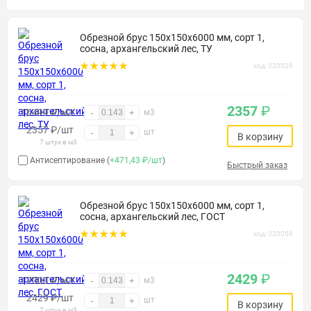
Обрезной брус 150х150х6000 мм, сорт 1,
сосна, архангельский лес, ТУ
код: 020028
2357
₽
16499 ₽/м3
-
+
м3
2357
₽
/шт
шт
-
+
В корзину
7 штук в м3
Антисептирование (
+471,43 ₽/шт
)
Быстрый заказ
Обрезной брус 150х150х6000 мм, сорт 1,
сосна, архангельский лес, ГОСТ
код: 020058
2429
₽
17003 ₽/м3
-
+
м3
2429
₽
/шт
шт
-
+
В корзину
7 штук в м3