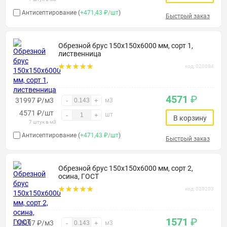
Антисептирование (
+471,43 ₽/шт
)
Быстрый заказ
Обрезной брус 150х150х6000 мм, сорт 1,
лиственница
код: 020084
4571
₽
31997 ₽/м3
-
+
м3
4571
₽
/шт
шт
-
+
В корзину
7 штук в м3
Антисептирование (
+471,43 ₽/шт
)
Быстрый заказ
Обрезной брус 150х150х6000 мм, сорт 2,
осина, ГОСТ
код: 020203
1571
₽
10997 ₽/м3
-
+
м3