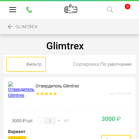
0
GLIMTREX
Glimtrex
Сортировка
Фильтр
Отвердитель Glimtrex
код: 20101549
3000
₽
3000
₽
/шт
шт
-
+
Вариант