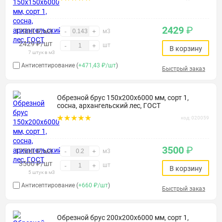
2429
₽
17003 ₽/м3
-
+
м3
2429
₽
/шт
шт
-
+
В корзину
7 штук в м3
Антисептирование (
+471,43 ₽/шт
)
Быстрый заказ
Обрезной брус 150х200х6000 мм, сорт 1,
сосна, архангельский лес, ГОСТ
код: 020059
3500
₽
17500 ₽/м3
-
+
м3
3500
₽
/шт
шт
-
+
В корзину
5 штук в м3
Антисептирование (
+660 ₽/шт
)
Быстрый заказ
Обрезной брус 200х200х6000 мм, сорт 1,