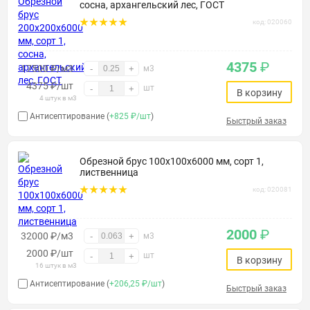
сосна, архангельский лес, ГОСТ
код: 020060
4375
₽
17500 ₽/м3
-
+
м3
4375
₽
/шт
шт
-
+
В корзину
4 штук в м3
Антисептирование (
+825 ₽/шт
)
Быстрый заказ
Обрезной брус 100х100х6000 мм, сорт 1,
лиственница
код: 020081
2000
₽
32000 ₽/м3
-
+
м3
2000
₽
/шт
шт
-
+
В корзину
16 штук в м3
Антисептирование (
+206,25 ₽/шт
)
Быстрый заказ