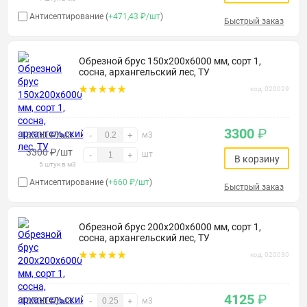
Антисептирование (
+471,43 ₽/шт
)
Быстрый заказ
Обрезной брус 150х200х6000 мм, сорт 1,
сосна, архангельский лес, ТУ
код: 020029
3300
₽
16500 ₽/м3
-
+
м3
3300
₽
/шт
шт
-
+
В корзину
5 штук в м3
Антисептирование (
+660 ₽/шт
)
Быстрый заказ
Обрезной брус 200х200х6000 мм, сорт 1,
сосна, архангельский лес, ТУ
код: 020030
4125
₽
16500 ₽/м3
-
+
м3