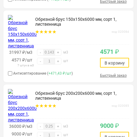
Быстрый заказ
Обрезной брус 150х150х6000 мм, сорт 1,
лиственница
код: 020084
4571
₽
31997 ₽/м3
-
+
м3
4571
₽
/шт
шт
-
+
В корзину
7 штук в м3
Антисептирование (
+471,43 ₽/шт
)
Быстрый заказ
Обрезной брус 200х200х6000 мм, сорт 1,
лиственница
код: 020085
9000
₽
36000 ₽/м3
-
+
м3
9000
₽
/шт
шт
-
+