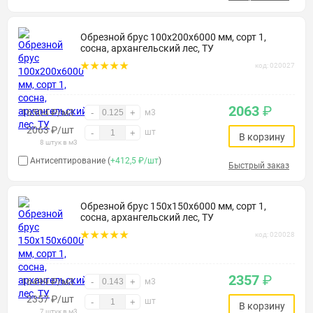
Обрезной брус 100х200х6000 мм, сорт 1,
сосна, архангельский лес, ТУ
код: 020027
2063
₽
16504 ₽/м3
-
+
м3
2063
₽
/шт
шт
-
+
В корзину
8 штук в м3
Антисептирование (
+412,5 ₽/шт
)
Быстрый заказ
Обрезной брус 150х150х6000 мм, сорт 1,
сосна, архангельский лес, ТУ
код: 020028
2357
₽
16499 ₽/м3
-
+
м3
2357
₽
/шт
шт
-
+
В корзину
7 штук в м3