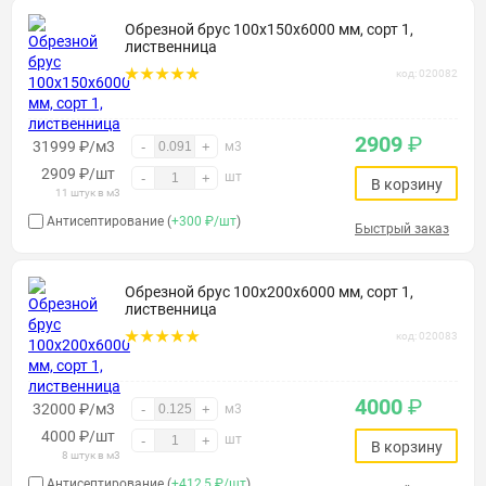
Обрезной брус 100х150х6000 мм, сорт 1,
лиственница
код: 020082
2909
₽
31999 ₽/м3
-
+
м3
2909
₽
/шт
шт
-
+
В корзину
11 штук в м3
Антисептирование (
+300 ₽/шт
)
Быстрый заказ
Обрезной брус 100х200х6000 мм, сорт 1,
лиственница
код: 020083
4000
₽
32000 ₽/м3
-
+
м3
4000
₽
/шт
шт
-
+
В корзину
8 штук в м3
Антисептирование (
+412,5 ₽/шт
)