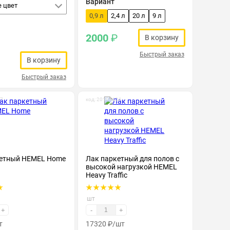
Вариант
 цвет
0,9 л
2,4 л
20 л
9 л
2000
₽
В корзину
Быстрый заказ
В корзину
Быстрый заказ
27
код: 20101424
кетный HEMEL Home
Лак паркетный для полов с
высокой нагрузкой HEMEL
Heavy Traffic
шт
+
-
+
т
17320
₽
/шт