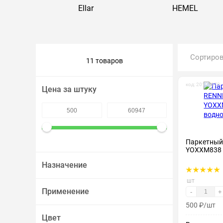
Ellar
HEMEL
Крепеж и метизы
Лакокрасочные материалы
Сортиро
11 товаров
код: 20103370
Цена за штуку
Паркетный
YOXXM838 
Назначение
шт
Применение
-
+
500
₽
/шт
Цвет