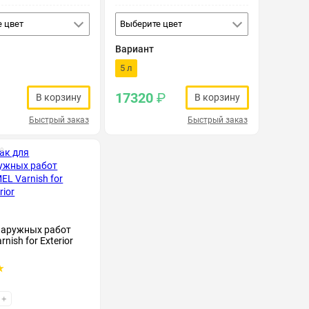
 цвет
Выберите цвет
Вариант
5 л
17320
₽
В корзину
В корзину
Быстрый заказ
Быстрый заказ
69
наружных работ
nish for Exterior
+