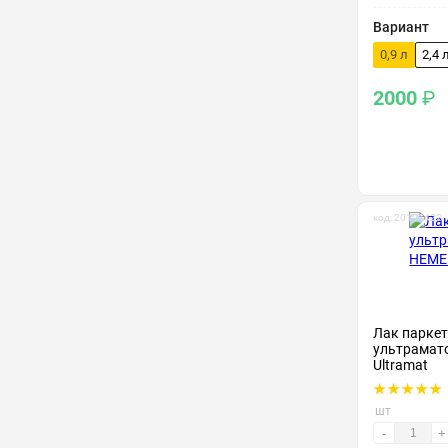
Вариант
0,9 л
2,4 
2000
₽
код: 20101422
Лак парке
ультрамат
Ultramat
шт
-
+