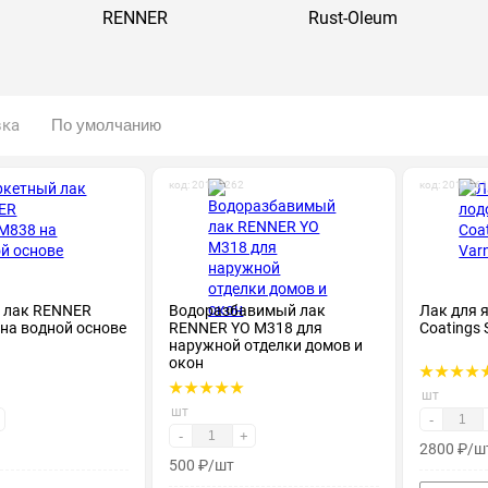
RENNER
Rust-Oleum
вка
код: 20103262
код: 201026
 лак RENNER
Водоразбавимый лак
Лак для я
на водной основе
RENNER YO М318 для
Coatings 
наружной отделки домов и
окон
шт
шт
-
-
+
2800
₽
/ш
500
₽
/шт