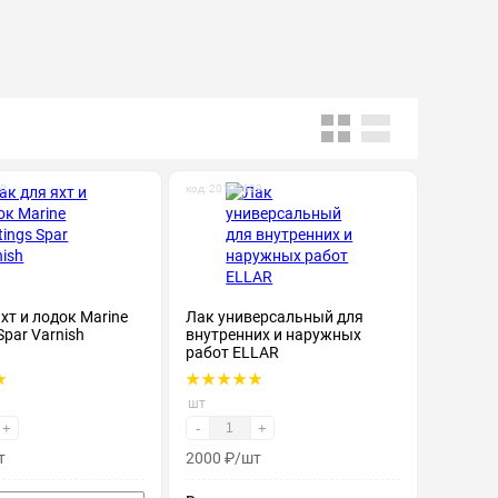
10
код: 20101699
хт и лодок Marine
Лак универсальный для
Spar Varnish
внутренних и наружных
работ ELLAR
шт
+
-
+
т
2000
₽
/шт