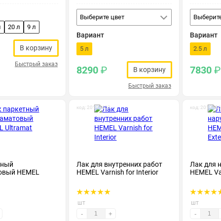
Выберите цвет
Выберите
л
20 л
9 л
Вариант
Вариант
В корзину
5 л
2.5 л
Быстрый заказ
8290
₽
7830
₽
В корзину
Быстрый заказ
код: 20101403
код: 201013
тный
Лак для внутренних работ
Лак для 
овый HEMEL
HEMEL Varnish for Interior
HEMEL Var
шт
шт
-
+
-