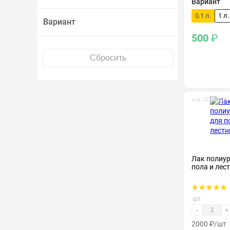
Вариант
0.1 л.
1 л.
Вариант
500
₽
код: 20101695
Лак полиу
пола и лес
шт
-
+
2000
₽
/шт