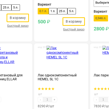
Выберите
Вариант
25 л.
5 л.
0.1 л.
1 л.
25 л.
5 л.
Вариант
В корзину
0,946 л.
500
₽
В корзину
Быстрый заказ
2800
₽
Быстрый заказ
код: 20101429
код: 201014
ретановый для
Лак однокомпонентный
Лак пар
тниц ELLAR
HEMEL SL 1C
шт
шт
-
+
-
8290
₽
/шт
7830
₽
/ш