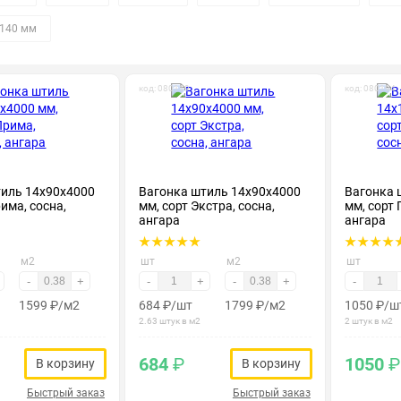
140 мм
код: 080119
код: 080194
тиль 14х90х4000
Вагонка штиль 14х90х4000
Вагонка 
има, сосна,
мм, сорт Экстра, сосна,
мм, сорт 
ангара
ангара
м2
шт
м2
шт
-
+
-
+
-
+
-
1599
₽
/м2
684
₽
/шт
1799
₽
/м2
1050
₽
/ш
2.63 штук в м2
2 штук в м2
684
₽
1050
₽
В корзину
В корзину
Быстрый заказ
Быстрый заказ