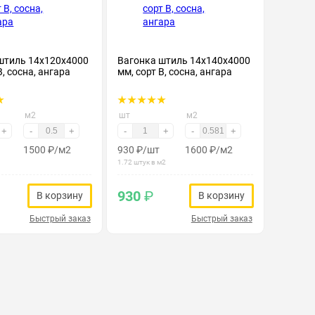
штиль 14х120х4000
Вагонка штиль 14х140х4000
В, сосна, ангара
мм, сорт В, сосна, ангара
м2
шт
м2
+
-
+
-
+
-
+
1500
₽
/м2
930
₽
/шт
1600
₽
/м2
1.72 штук в м2
930
₽
В корзину
В корзину
Быстрый заказ
Быстрый заказ