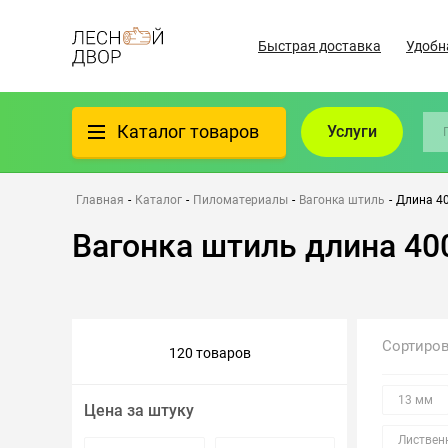
Быстрая доставка
Удобн
Каталог товаров
Услуги
Фанера
Главная
-
Каталог
-
Пиломатериалы
-
Вагонка штиль
-
Длина 4
Вагонка штиль длина 40
Пиломатериалы
Клеёный материал
Сортиро
120 товаров
Всё для бани
13 мм
Цена за штуку
Утеплители/Изоляция
Листвен