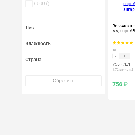
6000 (
)
Вагонка ш
Лес
мм, сорт АВ
Влажность
шт
-
+
Страна
756
₽
/шт
1.72 штук в м2
756
₽