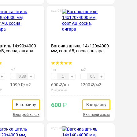
код: 080204
штиль 14х90х4000
Вагонка штиль 14х120х4000
АВ, сосна, ангара
мм, сорт АВ, сосна, ангара
м2
шт
м2
+
-
+
-
+
-
+
1099
₽
/м2
600
₽
/шт
1200
₽
/м2
м2
2 штук в м2
600
₽
В корзину
В корзину
Быстрый заказ
Быстрый заказ
код: 080145