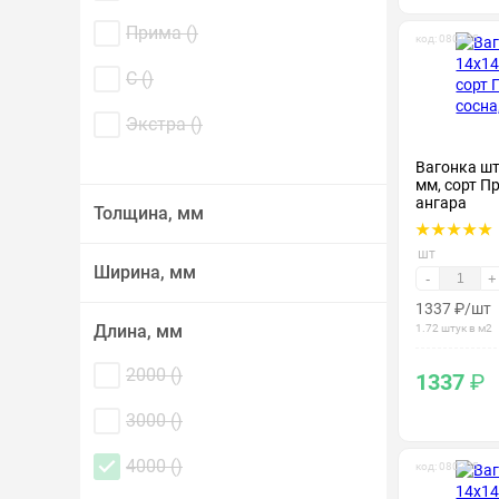
Прима (
)
код: 080195
С (
)
Экстра (
)
Вагонка ш
мм, сорт Пр
ангара
Толщина, мм
шт
Ширина, мм
-
+
1337
₽
/шт
Длина, мм
1.72 штук в м2
2000 (
)
1337
₽
3000 (
)
4000 (
)
код: 080205