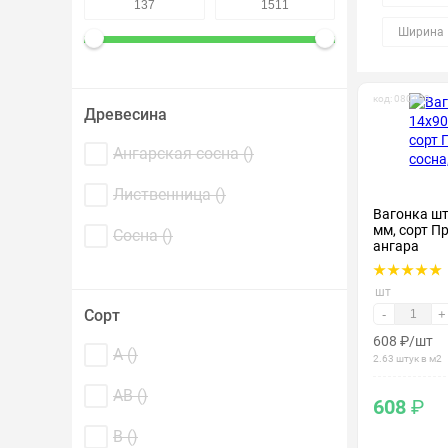
Крепеж и метизы
Ширина 
Лакокрасочные материалы
код: 080193
Древесина
Ангарская сосна (
)
Лиственница (
)
Вагонка ш
мм, сорт Пр
Сосна (
)
ангара
шт
Сорт
-
+
608
₽
/шт
А (
)
2.63 штук в м2
АВ (
)
608
₽
В (
)