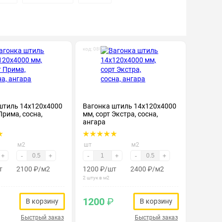
код: 080120
штиль 14х120х4000
Вагонка штиль 14х120х4000
Прима, сосна,
мм, сорт Экстра, сосна,
ангара
м2
шт
м2
+
-
+
-
+
-
+
т
2100
₽
/м2
1200
₽
/шт
2400
₽
/м2
2 штук в м2
1200
₽
В корзину
В корзину
Быстрый заказ
Быстрый заказ