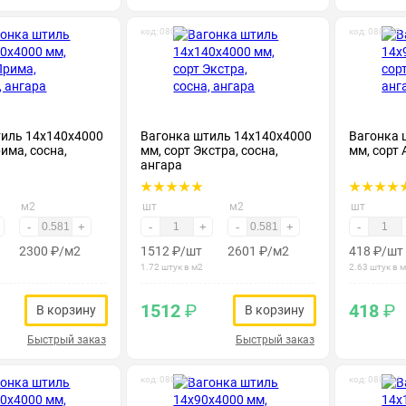
код: 080121
код: 080203
тиль 14х140х4000
Вагонка штиль 14х140х4000
Вагонка 
има, сосна,
мм, сорт Экстра, сосна,
мм, сорт 
ангара
м2
шт
м2
шт
-
+
-
+
-
+
-
2300
₽
/м2
1512
₽
/шт
2601
₽
/м2
418
₽
/шт
1.72 штук в м2
2.63 штук в 
1512
₽
418
₽
В корзину
В корзину
Быстрый заказ
Быстрый заказ
код: 080143
код: 080144