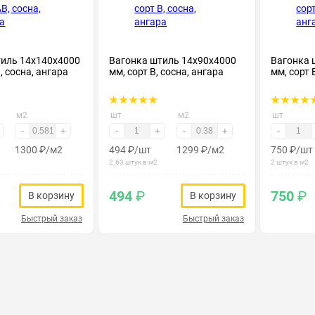
тиль 14х140х4000
Вагонка штиль 14х90х4000
Вагонка 
, сосна, ангара
мм, сорт В, сосна, ангара
мм, сорт 
м2
шт
м2
шт
-
+
-
+
-
+
-
1300
₽
/м2
494
₽
/шт
1299
₽
/м2
750
₽
/шт
2.63 штук в м2
2 штук в м2
494
₽
750
₽
В корзину
В корзину
Быстрый заказ
Быстрый заказ