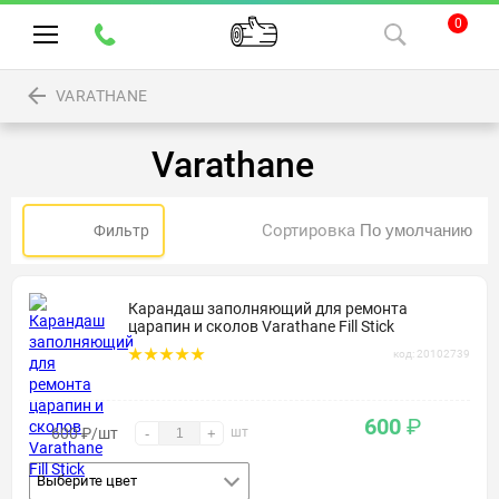
0
VARATHANE
Varathane
Сортировка
Фильтр
Карандаш заполняющий для ремонта
царапин и сколов Varathane Fill Stick
код: 20102739
600
₽
600
₽
/шт
шт
-
+
Выберите цвет