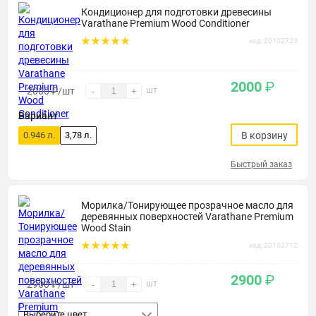
Кондиционер для подготовки древесины
Varathane Premium Wood Conditioner
код: 20102723
2000
₽
2000
₽
/шт
шт
-
+
Вариант
0.946 л.
3,78 л.
В корзину
Быстрый заказ
Морилка/Тонирующее прозрачное масло для
деревянных поверхностей Varathane Premium
Wood Stain
код: 20102712
2900
₽
2900
₽
/шт
шт
-
+
Выберите цвет