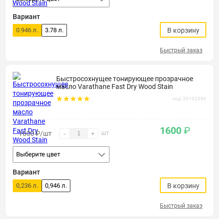
Вариант
0.946 л.
3.78 л.
В корзину
Быстрый заказ
Быстросохнущее тонирующее прозрачное
масло Varathane Fast Dry Wood Stain
код: 20102686
1600
₽
1600
₽
/шт
шт
-
+
Выберите цвет
Вариант
0,236 л.
0,946 л.
В корзину
Быстрый заказ