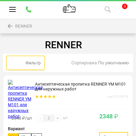
0
RENNER
RENNER
Сортировка
Фильтр
Антисептическая пропитка RENNER YM M101
для наружных работ
код: 20103374
2348
₽
2348
₽
/шт
шт
-
+
Вариант