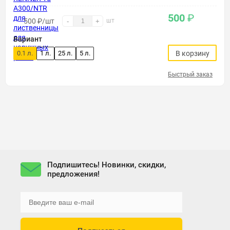
500
₽
500
₽
/шт
шт
-
+
Вариант
0.1 л.
1 л.
25 л.
5 л.
В корзину
Быстрый заказ
Подпишитесь! Новинки, скидки,
предложения!