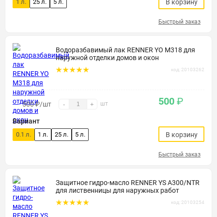
1 л.
25 л.
5 л.
В корзину
Быстрый заказ
Водоразбавимый лак RENNER YO М318 для
наружной отделки домов и окон
код: 20103262
500
₽
500
₽
/шт
шт
-
+
Вариант
0.1 л.
1 л.
25 л.
5 л.
В корзину
Быстрый заказ
Защитное гидро-масло RENNER YS A300/NTR
для лиственницы для наружных работ
код: 20103254