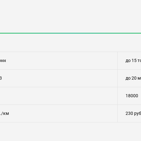
онн
до 15 т
3
до 20 м
18000
./км
230 ру