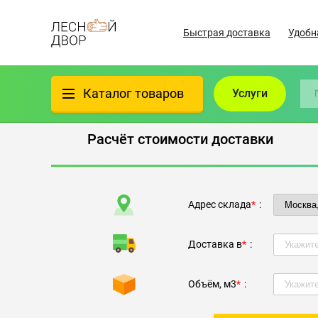
Быстрая доставка
Удобн
Каталог товаров
Услуги
Расчёт стоимости доставки
Фанера
Пиломатериалы
Адрес склада
*
:
Клеёный материал
Доставка в
*
:
Всё для бани
Объём, м3
*
:
Утеплители/Изоляция