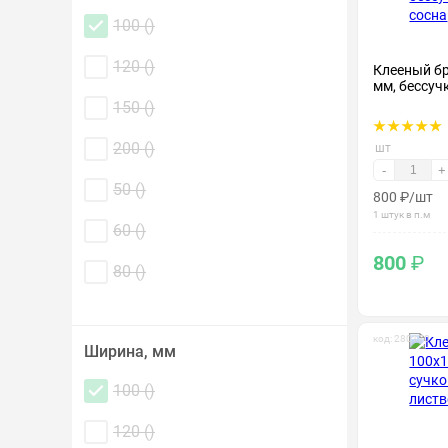
100 (
)
120 (
)
Клееный б
мм, бессуч
150 (
)
200 (
)
шт
-
+
50 (
)
800
₽
/шт
1 штук в п.м
60 (
)
800
₽
80 (
)
код: 280170
Ширина, мм
100 (
)
120 (
)