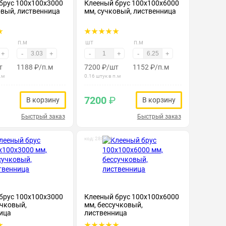
брус 100х100х3000
Клееный брус 100х100х6000
овый, лиственница
мм, сучковый, лиственница
п.м
шт
п.м
+
-
+
-
+
-
+
т
1188
₽
/п.м
7200
₽
/шт
1152
₽
/п.м
.м
0.16 штук в п.м
7200
₽
В корзину
В корзину
Быстрый заказ
Быстрый заказ
код: 280203
брус 100х100х3000
Клееный брус 100х100х6000
учковый,
мм, бессучковый,
ица
лиственница