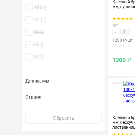
Клееный б
мм, сучков
150 (
)
200 (
)
шт
50 (
)
-
+
1200
₽
/шт
60 (
)
1 штук в п.м
80 (
)
1200
₽
Длина, мм
код: 280188
Страна
Клееный б
мм, бессуч
лиственни