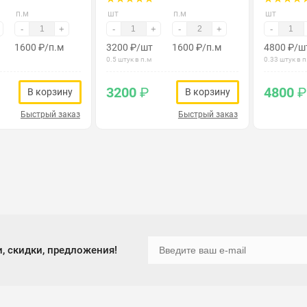
п.м
шт
п.м
шт
-
+
-
+
-
+
-
1600
₽
/п.м
3200
₽
/шт
1600
₽
/п.м
4800
₽
/ш
0.5 штук в п.м
0.33 штук в п
3200
₽
4800
₽
В корзину
В корзину
Быстрый заказ
Быстрый заказ
, скидки, предложения!