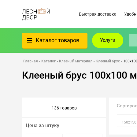
Быстрая доставка
Удобн
Каталог товаров
Услуги
Фанера
Главная
-
Каталог
-
Клеёный материал
-
Клееный брус
-
100х10
Клееный брус 100х100 
Пиломатериалы
Клеёный материал
Сортиро
136 товаров
Всё для бани
150х150
Цена за штуку
Утеплители/Изоляция