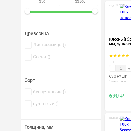
Крепеж и метизы
код: 280008
Лакокрасочные материалы
Древесина
Клееный б
мм, сучков
Лиственница (
)
Сосна (
)
шт
-
+
690
₽
/шт
Сорт
1 штук в п.м
бессучковый (
)
690
₽
сучковый (
)
код: 280092
Толщина, мм