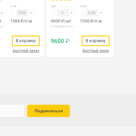
п.м
шт
п.м
+
-
+
-
+
-
+
т
1584
₽
/п.м
9600
₽
/шт
1536
₽
/п.м
.м
0.16 штук в п.м
9600
₽
В корзину
В корзину
Быстрый заказ
Быстрый заказ
Подписаться