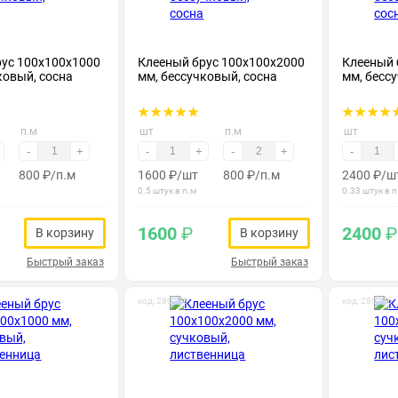
рус 100х100х1000
Клееный брус 100х100х2000
Клееный 
ковый, сосна
мм, бессучковый, сосна
мм, бесс
п.м
шт
п.м
шт
-
+
-
+
-
+
-
800
₽
/п.м
1600
₽
/шт
800
₽
/п.м
2400
₽
/ш
0.5 штук в п.м
0.33 штук в п
1600
₽
2400
₽
В корзину
В корзину
Быстрый заказ
Быстрый заказ
код: 280173
код: 280176