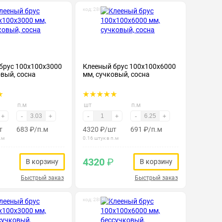
код: 280078
брус 100х100х3000
Клееный брус 100х100х6000
овый, сосна
мм, сучковый, сосна
п.м
шт
п.м
+
-
+
-
+
-
+
т
683
₽
/п.м
4320
₽
/шт
691
₽
/п.м
.м
0.16 штук в п.м
4320
₽
В корзину
В корзину
Быстрый заказ
Быстрый заказ
код: 280162