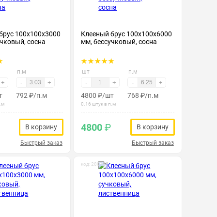
брус 100х100х3000
Клееный брус 100х100х6000
учковый, сосна
мм, бессучковый, сосна
п.м
шт
п.м
+
-
+
-
+
-
+
т
792
₽
/п.м
4800
₽
/шт
768
₽
/п.м
.м
0.16 штук в п.м
4800
₽
В корзину
В корзину
Быстрый заказ
Быстрый заказ
код: 280185