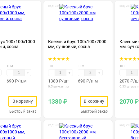
код: 280022
код: 280036
рус 100х100х1000
Клееный брус 100х100х2000
Клееный 
ый, сосна
мм, сучковый, сосна
мм, сучк
п.м
шт
п.м
шт
-
+
-
+
-
+
-
690
₽
/п.м
1380
₽
/шт
690
₽
/п.м
2070
₽
/ш
0.5 штук в п.м
0.33 штук в п
1380
₽
2070
₽
В корзину
В корзину
Быстрый заказ
Быстрый заказ
код: 280106
код: 280120