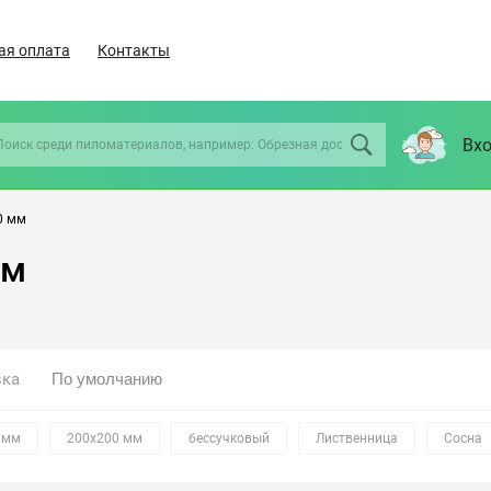
ая оплата
Контакты
Вхо
0 мм
мм
вка
 мм
200х200 мм
бессучковый
Лиственница
Сосна