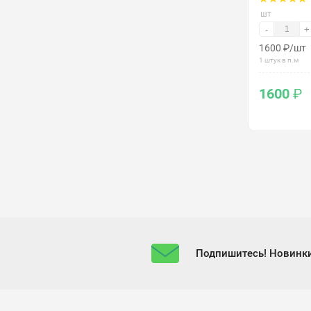
шт
-
+
1600
₽
/шт
1 штук в п.м
1600
₽
Подпишитесь! Новинки