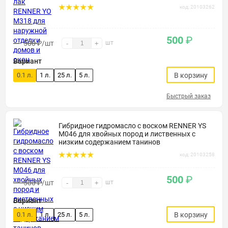
код: 20103262
500
₽
500
₽
/шт
шт
-
+
Вариант
0.1 л.
1 л.
25 л.
5 л.
В корзину
Быстрый заказ
Гибридное гидромасло с воском RENNER YS
M046 для хвойных пород и лиственных с
низким содержанием танинов
код: 20103258
500
₽
500
₽
/шт
шт
-
+
Вариант
0.1 л.
1 л.
25 л.
5 л.
В корзину