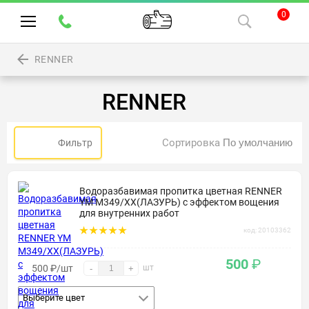
0
RENNER
RENNER
Сортировка
Фильтр
Водоразбавимая пропитка цветная RENNER
YM M349/XX(ЛАЗУРЬ) с эффектом вощения
для внутренних работ
код: 20103362
500
₽
500
₽
/шт
шт
-
+
Выберите цвет