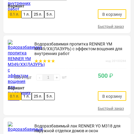
Вариант
0.1 л.
1 л.
25 л.
5 л.
В корзину
Быстрый заказ
Водоразбавимая пропитка RENNER YM
M349/XX(ЛАЗУРЬ) с эффектом вощения для
внутренних работ
код: 20103266
500
₽
500
₽
/шт
шт
-
+
Вариант
0.1 л.
1 л.
25 л.
5 л.
В корзину
Быстрый заказ
Водоразбавимый лак RENNER YO М318 для
наружной отделки домов и окон