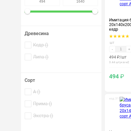
Крепеж и метизы
Имитация 
Лакокрасочные материалы
20х140х200
кедр
Древесина
шт
Кедр (
)
-
+
Липа (
)
494
₽
/шт
3.44 штук в м2
494
₽
Сорт
А (
)
код: 315005
Прима (
)
Экстра (
)