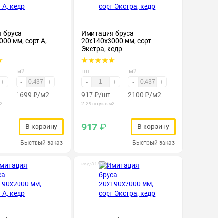
 бруса
Имитация бруса
00 мм, сорт А,
20х140х3000 мм, сорт
Экстра, кедр
м2
шт
м2
+
-
+
-
+
-
+
1699
₽
/м2
917
₽
/шт
2100
₽
/м2
м2
2.29 штук в м2
917
₽
В корзину
В корзину
Быстрый заказ
Быстрый заказ
код: 315008