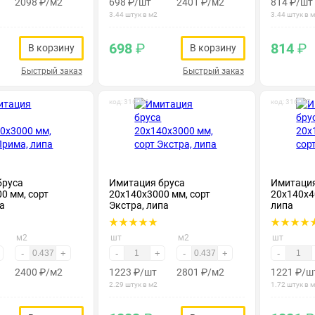
2098
₽
/м2
698
₽
/шт
2401
₽
/м2
814
₽
/шт
3.44 штук в м2
3.44 штук в 
698
₽
814
₽
В корзину
В корзину
Быстрый заказ
Быстрый заказ
код: 316006
код: 316007
бруса
Имитация бруса
Имитация
0 мм, сорт
20х140х3000 мм, сорт
20х140х40
а
Экстра, липа
липа
м2
шт
м2
шт
-
+
-
+
-
+
-
2400
₽
/м2
1223
₽
/шт
2801
₽
/м2
1221
₽
/ш
2.29 штук в м2
1.72 штук в 