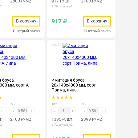
2800
₽
/м2
917
₽
/шт
2100
₽
/м2
м2
2.29 штук в м2
917
₽
В корзину
В корзину
Быстрый заказ
Быстрый заказ
код: 316008
 бруса
Имитация бруса
00 мм, сорт А,
20х140х4000 мм, сорт
Прима, липа
м2
шт
м2
+
-
+
-
+
-
+
т
2100
₽
/м2
1395
₽
/шт
2399
₽
/м2
м2
1.72 штук в м2