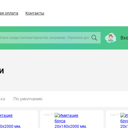
ая оплата
Контакты
Вхо
и
вка
код: 315002
код: 315003