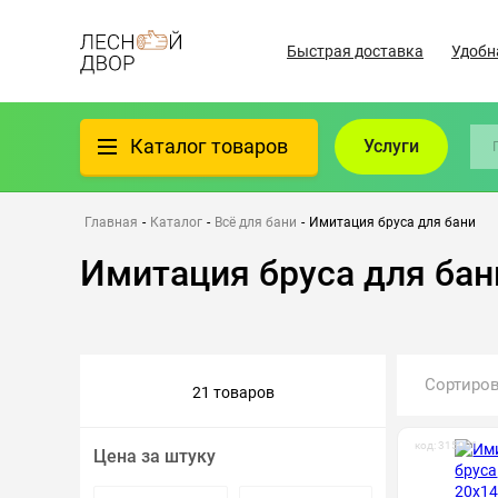
Быстрая доставка
Удобн
Каталог товаров
Услуги
Фанера
Главная
-
Каталог
-
Всё для бани
-
Имитация бруса для бани
Имитация бруса для бан
Пиломатериалы
Клеёный материал
Сортиро
21 товаров
Всё для бани
код: 315001
Цена за штуку
Утеплители/Изоляция