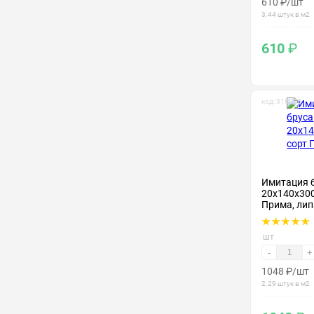
610
₽
/шт
3.44 штук в м2
610
₽
код: 316005
Имитация 
20х140х300
Прима, лип
шт
-
+
1048
₽
/шт
2.29 штук в м2