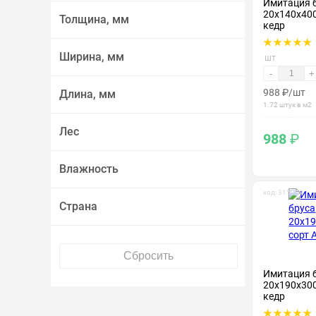
Имитация 
20х140х400
Толщина, мм
кедр
Ширина, мм
шт
-
+
988
₽
/шт
Длина, мм
1.72 штук в м2
Лес
988
₽
Влажность
код: 315009
Страна
Имитация 
20х190х300
кедр