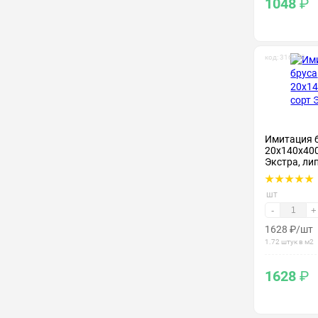
1048
₽
код: 316009
Имитация 
20х140х400
Экстра, ли
шт
-
+
1628
₽
/шт
1.72 штук в м2
1628
₽