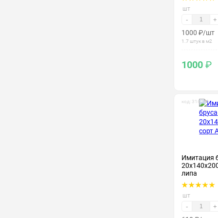
шт
-
+
1000
₽
/шт
1.7 штук в м2
1000
₽
код: 316001
Имитация 
20х140х200
липа
шт
-
+