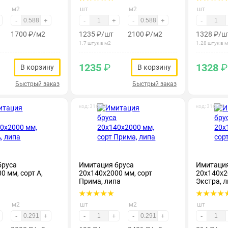
м2
шт
м2
шт
-
+
-
+
-
+
-
1700
₽
/м2
1235
₽
/шт
2100
₽
/м2
1328
₽
/ш
1.7 штук в м2
1.28 штук в 
1235
₽
1328
₽
В корзину
В корзину
Быстрый заказ
Быстрый заказ
код: 316002
код: 316003
бруса
Имитация бруса
Имитация
0 мм, сорт А,
20х140х2000 мм, сорт
20х140х2
Прима, липа
Экстра, 
м2
шт
м2
шт
-
+
-
+
-
+
-