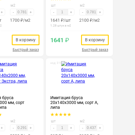
м2
шт
м2
+
-
+
-
+
-
+
т
1700
₽
/м2
1641
₽
/шт
2100
₽
/м2
м2
1.28 штук в м2
1641
₽
В корзину
В корзину
Быстрый заказ
Быстрый заказ
код: 316004
 бруса
Имитация бруса
000 мм, сорт
20х140х3000 мм, сорт А,
липа
липа
м2
шт
м2
+
-
+
-
+
-
+