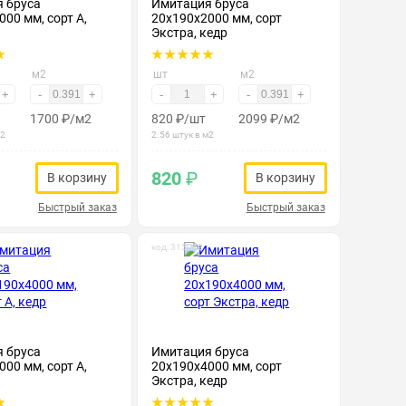
 бруса
Имитация бруса
00 мм, сорт А,
20х190х2000 мм, сорт
Экстра, кедр
м2
шт
м2
+
-
+
-
+
-
+
1700
₽
/м2
820
₽
/шт
2099
₽
/м2
м2
2.56 штук в м2
820
₽
В корзину
В корзину
Быстрый заказ
Быстрый заказ
код: 315012
 бруса
Имитация бруса
00 мм, сорт А,
20х190х4000 мм, сорт
Экстра, кедр