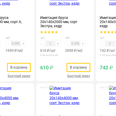
бруса
Имитация бруса
Имитация
0 мм, сорт А,
20х140х2000 мм, сорт
20х140х30
Экстра, кедр
кедр
м2
шт
м2
шт
-
+
-
+
-
+
-
1699
₽
/м2
610
₽
/шт
2098
₽
/м2
742
₽
/шт
3.44 штук в м2
2.29 штук в 
610
₽
742
₽
В корзину
В корзину
Быстрый заказ
Быстрый заказ
код: 315006
код: 315007