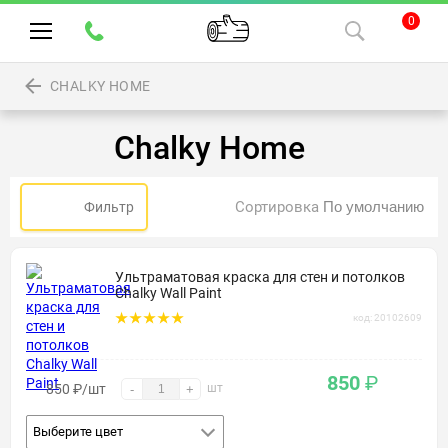
0
CHALKY HOME
Chalky Home
Сортировка
Фильтр
Ультраматовая краска для стен и потолков
Chalky Wall Paint
код: 20102609
850
₽
850
₽
/шт
шт
-
+
Выберите цвет