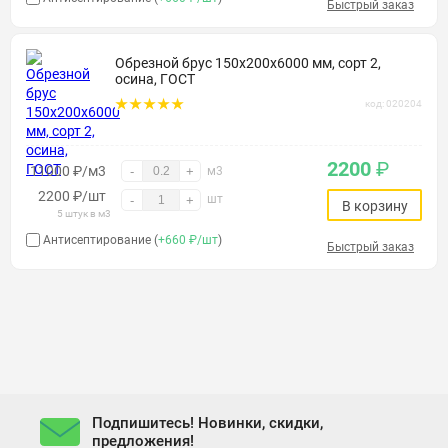
Быстрый заказ
Обрезной брус 150х200х6000 мм, сорт 2,
осина, ГОСТ
код: 020204
2200
₽
11000 ₽/м3
-
+
м3
2200
₽
/шт
шт
-
+
В корзину
5 штук в м3
Антисептирование (
+660 ₽/шт
)
Быстрый заказ
Подпишитесь! Новинки, скидки,
предложения!