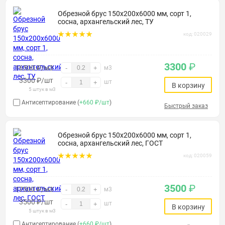
Обрезной брус 150х200х6000 мм, сорт 1,
сосна, архангельский лес, ТУ
код: 020029
3300
₽
16500 ₽/м3
-
+
м3
3300
₽
/шт
шт
-
+
В корзину
5 штук в м3
Антисептирование (
+660 ₽/шт
)
Быстрый заказ
Обрезной брус 150х200х6000 мм, сорт 1,
сосна, архангельский лес, ГОСТ
код: 020059
3500
₽
17500 ₽/м3
-
+
м3
3500
₽
/шт
шт
-
+
В корзину
5 штук в м3
Антисептирование (
+660 ₽/шт
)