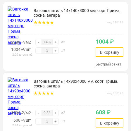
Вагонка штиль 14х140х3000 мм, сорт Прима,
сосна, ангара
код: 080192
1004
₽
2299 ₽/м2
-
+
м2
1004
₽
/шт
шт
-
+
В корзину
2.29 штук в м2
Быстрый заказ
Вагонка штиль 14х90х4000 мм, сорт Прима,
сосна, ангара
код: 080193
608
₽
1599 ₽/м2
-
+
м2
608
₽
/шт
шт
-
+
В корзину
2.63 штук в м2