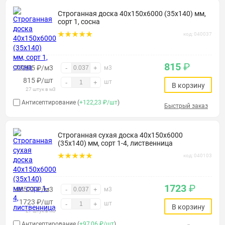
Строганная доска 40х150х6000 (35х140) мм,
сорт 1, сосна
код: 040037
815
₽
22005 ₽/м3
-
+
м3
815
₽
/шт
шт
-
+
В корзину
27 штук в м3
Антисептирование (
+122,23 ₽/шт
)
Быстрый заказ
Строганная сухая доска 40х150х6000
(35х140) мм, сорт 1-4, лиственница
код: 040103
1723
₽
46521 ₽/м3
-
+
м3
1723
₽
/шт
шт
-
+
В корзину
27 штук в м3
Антисептирование (
+97,06 ₽/шт
)