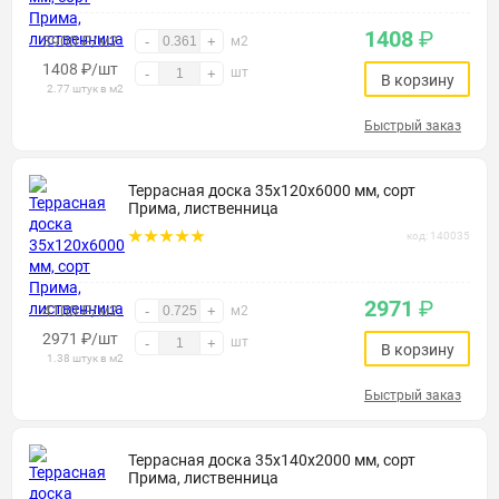
1408
₽
3900 ₽/м2
-
+
м2
1408
₽
/шт
шт
-
+
В корзину
2.77 штук в м2
Быстрый заказ
Террасная доска 35х120х6000 мм, сорт
Прима, лиственница
код: 140035
2971
₽
4100 ₽/м2
-
+
м2
2971
₽
/шт
шт
-
+
В корзину
1.38 штук в м2
Быстрый заказ
Террасная доска 35х140х2000 мм, сорт
Прима, лиственница