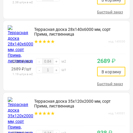
В корзину
2.38 штук в м2
Быстрый заказ
Террасная доска 28х140х6000 мм, сорт
Прима, лиственница
код: 140030
2689
₽
3200 ₽/м2
-
+
м2
2689
₽
/шт
шт
-
+
В корзину
1.19 штук в м2
Быстрый заказ
Террасная доска 35х120х2000 мм, сорт
Прима, лиственница
код: 140031
938
₽