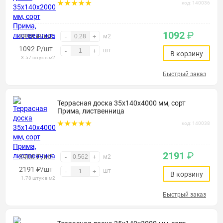
код: 140036
1092
₽
3898 ₽/м2
-
+
м2
1092
₽
/шт
шт
-
+
В корзину
3.57 штук в м2
Быстрый заказ
Террасная доска 35х140х4000 мм, сорт
Прима, лиственница
код: 140038
2191
₽
3900 ₽/м2
-
+
м2
2191
₽
/шт
шт
-
+
В корзину
1.78 штук в м2
Быстрый заказ