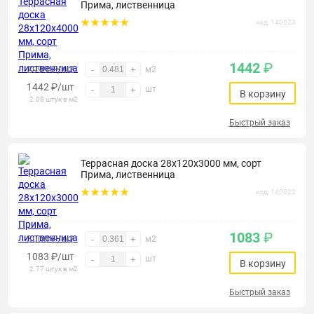
Прима, лиственница
код: 140023
1442
₽
2999 ₽/м2
-
+
м2
1442
₽
/шт
шт
-
+
В корзину
2.08 штук в м2
Быстрый заказ
Террасная доска 28х120х3000 мм, сорт
Прима, лиственница
код: 140022
1083
₽
3000 ₽/м2
-
+
м2
1083
₽
/шт
шт
-
+
В корзину
2.77 штук в м2
Быстрый заказ