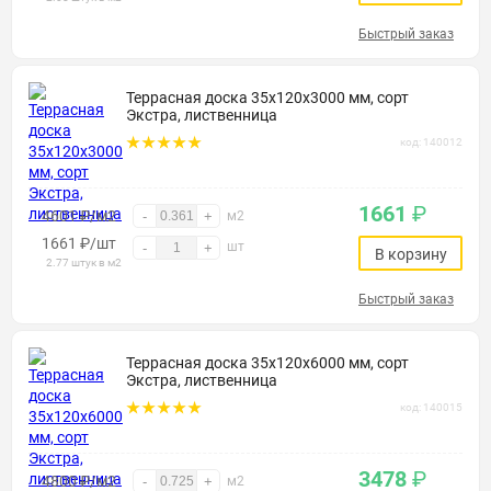
Быстрый заказ
Террасная доска 35х120х3000 мм, сорт
Экстра, лиственница
код: 140012
1661
₽
4601 ₽/м2
-
+
м2
1661
₽
/шт
шт
-
+
В корзину
2.77 штук в м2
Быстрый заказ
Террасная доска 35х120х6000 мм, сорт
Экстра, лиственница
код: 140015
3478
₽
4800 ₽/м2
-
+
м2