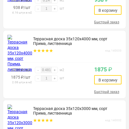
3902 ₽/м2
-
+
м2
938
₽
/шт
шт
-
+
В корзину
4.16 штук в м2
Быстрый заказ
Террасная доска 35х120х4000 мм, сорт
Прима, лиственница
код: 140033
1875
₽
3900 ₽/м2
-
+
м2
1875
₽
/шт
шт
-
+
В корзину
2.08 штук в м2
Быстрый заказ
Террасная доска 35х120х3000 мм, сорт
Прима, лиственница
код: 140032