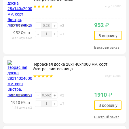
код: 140006
952
₽
3399 ₽/м2
-
+
м2
952
₽
/шт
шт
-
+
В корзину
3.57 штук в м2
Быстрый заказ
Террасная доска 28х140х4000 мм, сорт
Экстра, лиственница
код: 140008
1910
₽
3400 ₽/м2
-
+
м2
1910
₽
/шт
шт
-
+
В корзину
1.78 штук в м2
Быстрый заказ