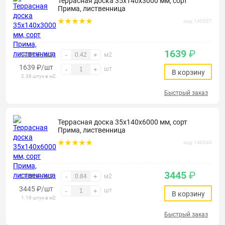
Террасная доска 35х140х3000 мм, сорт
Прима, лиственница
код: 140037
1639
₽
3901 ₽/м2
-
+
м2
1639
₽
/шт
шт
-
+
В корзину
2.38 штук в м2
Быстрый заказ
Террасная доска 35х140х6000 мм, сорт
Прима, лиственница
код: 140040
3445
₽
4100 ₽/м2
-
+
м2
3445
₽
/шт
шт
-
+
В корзину
1.19 штук в м2
Быстрый заказ