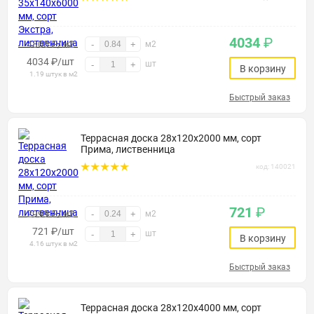
4034
₽
4800 ₽/м2
-
+
м2
4034
₽
/шт
шт
-
+
В корзину
1.19 штук в м2
Быстрый заказ
Террасная доска 28х120х2000 мм, сорт
Прима, лиственница
код: 140021
721
₽
2999 ₽/м2
-
+
м2
721
₽
/шт
шт
-
+
В корзину
4.16 штук в м2
Быстрый заказ
Террасная доска 28х120х4000 мм, сорт