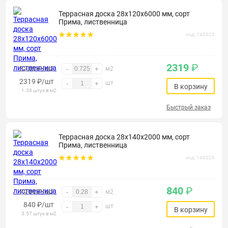
Террасная доска 28х120х6000 мм, сорт
Прима, лиственница
код: 140025
2319
₽
3200 ₽/м2
-
+
м2
2319
₽
/шт
шт
-
+
В корзину
1.38 штук в м2
Быстрый заказ
Террасная доска 28х140х2000 мм, сорт
Прима, лиственница
код: 140026
840
₽
2999 ₽/м2
-
+
м2
840
₽
/шт
шт
-
+
В корзину
3.57 штук в м2