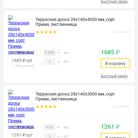
Быстрый заказ
Террасная доска 28х140х4000 мм, сорт
Прима, лиственница
код: 140028
1685
₽
2999 ₽/м2
-
+
м2
1685
₽
/шт
шт
-
+
В корзину
1.78 штук в м2
Быстрый заказ
Террасная доска 28х140х3000 мм, сорт
Прима, лиственница
код: 140027
1261
₽
3001 ₽/м2
-
+
м2
1261
₽
/шт
шт
-
+