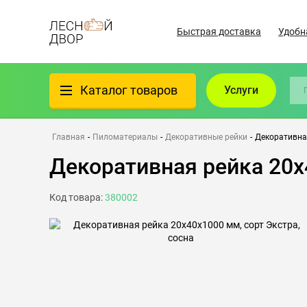
Быстрая доставка
Удобн
Каталог товаров
Услуги
Фанера
Главная
-
Пиломатериалы
-
Декоративные рейки
-
Декоративная
Декоративная рейка 20х
Пиломатериалы
Код товара:
380002
Клеёный материал
Всё для бани
Утеплители/Изоляция