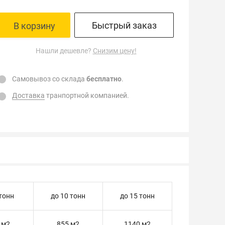
Быстрый заказ
В корзину
Нашли дешевле?
Снизим цену!
Самовывоз со склада
бесплатно
.
Доставка
транпортной компанией.
 тонн
до 10 тонн
до 15 тонн
 м2
855 м2
1140 м2