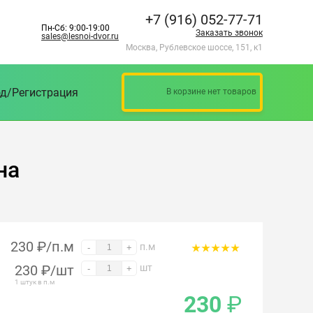
+7 (916) 052-77-71
Пн-Сб: 9:00-19:00
Заказать звонок
sales@lesnoi-dvor.ru
Москва, Рублевское шоссе, 151, к1
д/Регистрация
В корзине нет товаров
на
230 ₽/п.м
п.м
-
+
230
₽
/шт
шт
-
+
1 штук в п.м
230
₽