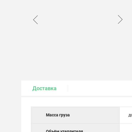
Крепеж и метизы
Лакокрасочные материалы
Доставка
Масса груза
д
Объём утеплителя