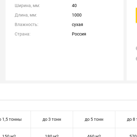
Ширина, мм:
40
Длина, мм:
1000
Влажность:
сухая
Страна:
Россия
о 1,5 тонны
до 3 тонн
до 5 тонн
до 8
150 м2
180 м2
460 м2
570