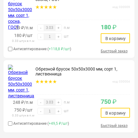
код: 030009
180
₽
59 ₽/п.м
-
+
п.м
180
₽
/шт
шт
-
+
В корзину
0.33 штук в п.м
Антисептирование (
+118,8 ₽/шт
)
Быстрый заказ
Обрезной брусок 50х50х3000 мм, сорт 1,
лиственница
код: 030004
750
₽
248 ₽/п.м
-
+
п.м
750
₽
/шт
шт
-
+
В корзину
0.33 штук в п.м
Антисептирование (
+49,5 ₽/шт
)
Быстрый заказ