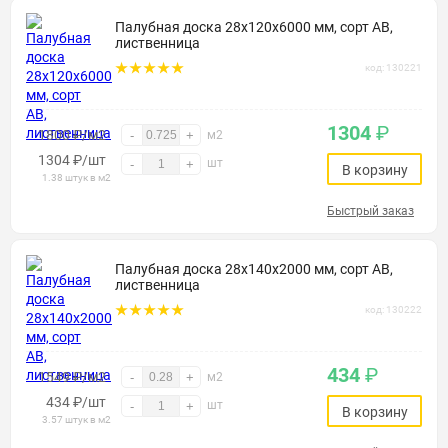
Палубная доска 28х120х6000 мм, сорт АВ,
лиственница
код: 130221
1304
₽
1800 ₽/м2
-
+
м2
1304
₽
/шт
шт
-
+
В корзину
1.38 штук в м2
Быстрый заказ
Палубная доска 28х140х2000 мм, сорт АВ,
лиственница
код: 130222
434
₽
1549 ₽/м2
-
+
м2
434
₽
/шт
шт
-
+
В корзину
3.57 штук в м2