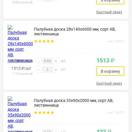
В корзину
2.38 штук в м2
Быстрый заказ
Палубная доска 28х140х6000 мм, сорт АВ,
лиственница
код: 130226
1513
₽
1800 ₽/м2
-
+
м2
1513
₽
/шт
шт
-
+
В корзину
1.19 штук в м2
Быстрый заказ
Палубная доска 35х90х2000 мм, сорт АВ,
лиственница
код: 130227
432
₽