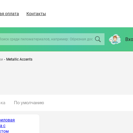
ая оплата
Контакты
Вхо
ки
-
Metallic Accents
вка