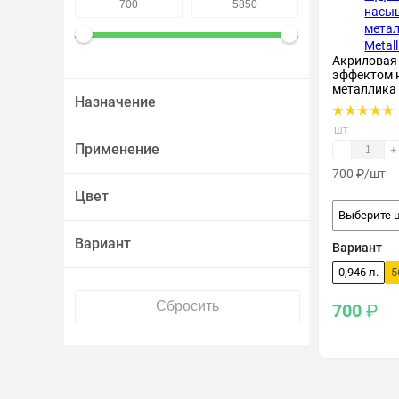
Крепеж и метизы
Акриловая 
Лакокрасочные материалы
эффектом 
металлика M
Назначение
шт
Применение
-
+
700
₽
/шт
Цвет
Выберите 
Вариант
Вариант
0,946 л.
5
700
₽