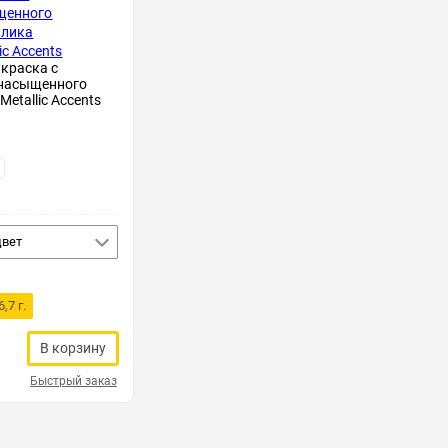
краска с
насыщенного
etallic Accents
цвет
6,7 г.
В корзину
Быстрый заказ