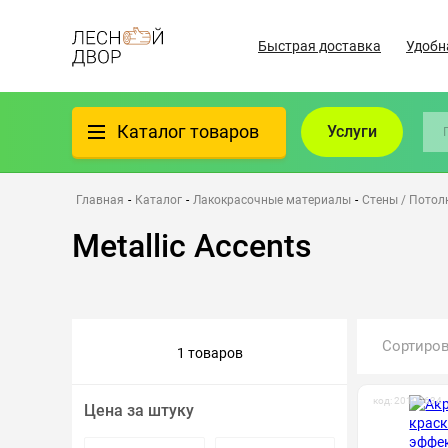
Быстрая доставка
Удобн
Каталог товаров
Услуги
Фанера
Главная
-
Каталог
-
Лакокрасочные материалы
-
Стены / Потол
Metallic Accents
Пиломатериалы
Клеёный материал
Сортиро
1 товаров
Всё для бани
код: 20102634
Цена за штуку
Утеплители/Изоляция