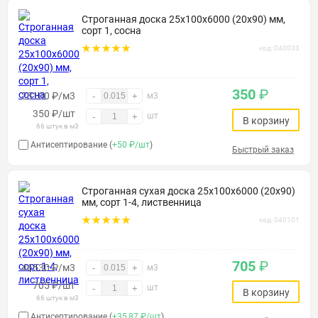
Строганная доска 25х100х6000 (20х90) мм,
сорт 1, сосна
код: 040033
350
₽
23100 ₽/м3
-
+
м3
350
₽
/шт
шт
-
+
В корзину
66 штук в м3
Антисептирование (
+50 ₽/шт
)
Быстрый заказ
Строганная сухая доска 25х100х6000 (20х90)
мм, сорт 1-4, лиственница
код: 040101
705
₽
46530 ₽/м3
-
+
м3
705
₽
/шт
шт
-
+
В корзину
66 штук в м3
Антисептирование (
+35,87 ₽/шт
)