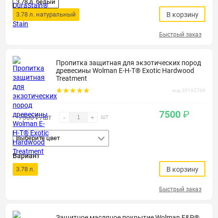
3.78 л. белый
3.78 л. натуральный
В корзину
Быстрый заказ
Пропитка защитная для экзотических пород
древесины Wolman E-H-T® Exotic Hardwood
Treatment
код: 20102769
7500
₽
7500
₽
/шт
шт
-
+
Выберите цвет
Вариант
3.78 л.
В корзину
Быстрый заказ
Защитное масляное покрытие Wolman F&P®