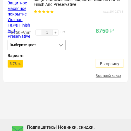
Finish And Preservative
код: 20102768
8750
₽
8750
₽
/шт
шт
-
+
Выберите цвет
Вариант
3.78 л.
В корзину
Быстрый заказ
Подпишитесь! Новинки, скидки,