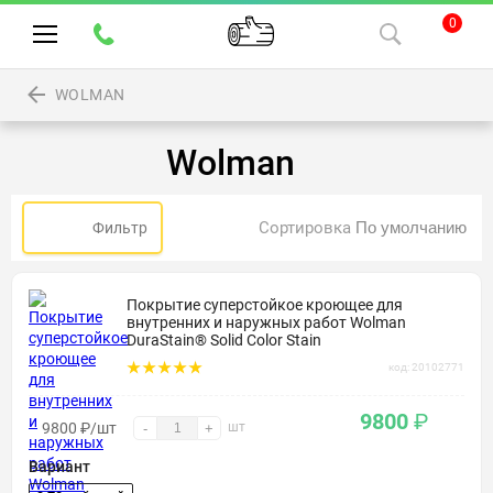
0
WOLMAN
Wolman
Сортировка
Фильтр
Покрытие суперстойкое кроющее для
внутренних и наружных работ Wolman
DuraStain® Solid Color Stain
код: 20102771
9800
₽
9800
₽
/шт
шт
-
+
Вариант