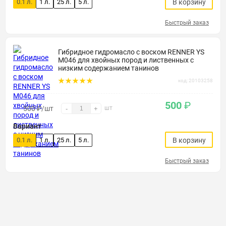
0.1 л.
1 л.
25 л.
5 л.
В корзину
Быстрый заказ
Гибридное гидромасло с воском RENNER YS
M046 для хвойных пород и лиственных с
низким содержанием танинов
код: 20103258
500
₽
500
₽
/шт
шт
-
+
Вариант
0.1 л.
1 л.
25 л.
5 л.
В корзину
Быстрый заказ