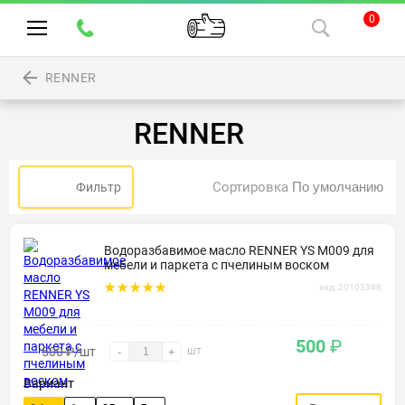
0
RENNER
RENNER
Сортировка
Фильтр
Водоразбавимое масло RENNER YS M009 для
мебели и паркета с пчелиным воском
код: 20103366
500
₽
500
₽
/шт
шт
-
+
Вариант