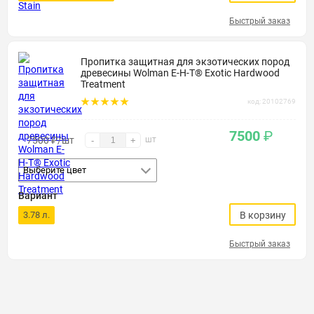
Быстрый заказ
Пропитка защитная для экзотических пород
древесины Wolman E-H-T® Exotic Hardwood
Treatment
код: 20102769
7500
₽
7500
₽
/шт
шт
-
+
Выберите цвет
Вариант
3.78 л.
В корзину
Быстрый заказ