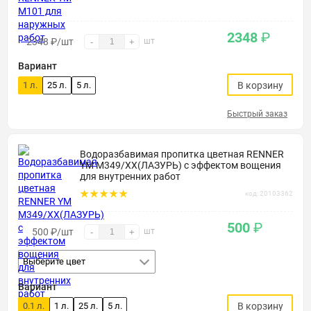
2348
₽
2348
₽
/шт
шт
-
+
Вариант
1 л.
25 л.
5 л.
В корзину
Быстрый заказ
Водоразбавимая пропитка цветная RENNER
YM M349/XX(ЛАЗУРЬ) с эффектом вощения
для внутренних работ
код: 20103362
500
₽
500
₽
/шт
шт
-
+
Выберите цвет
Вариант
0.1 л.
1 л.
25 л.
5 л.
В корзину