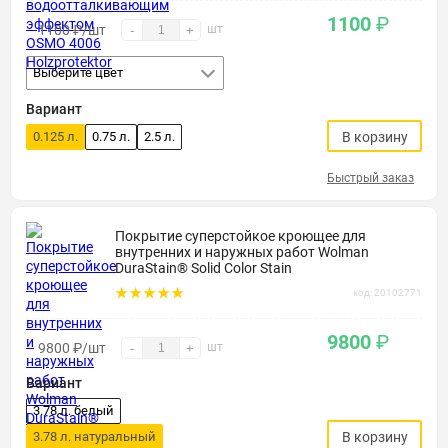
1100
₽
1100
₽
/шт
шт
-
+
Выберите цвет
Вариант
0.125 л.
0.75 л.
2.5 л.
В корзину
Быстрый заказ
Покрытие суперстойкое кроющее для
внутренних и наружных работ Wolman
DuraStain® Solid Color Stain
код: 20102771
9800
₽
9800
₽
/шт
шт
-
+
Вариант
3.78 л. белый
3.78 л. натуральный
В корзину