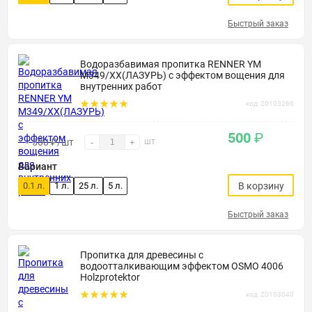
Быстрый заказ
Водоразбавимая пропитка RENNER YM
M349/XX(ЛАЗУРЬ) с эффектом вощения для
внутренних работ
код: 20103266
500
₽
500
₽
/шт
шт
-
+
Вариант
0.1 л.
1 л.
25 л.
5 л.
В корзину
Быстрый заказ
Пропитка для древесины с
водоотталкивающим эффектом OSMO 4006
Holzprotektor
код: 20103040