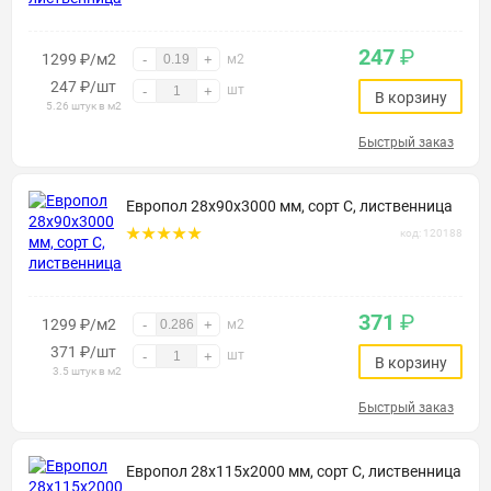
247
₽
1299 ₽/м2
-
+
м2
247
₽
/шт
шт
-
+
В корзину
5.26 штук в м2
Быстрый заказ
Европол 28х90х3000 мм, сорт С, лиственница
код: 120188
371
₽
1299 ₽/м2
-
+
м2
371
₽
/шт
шт
-
+
В корзину
3.5 штук в м2
Быстрый заказ
Европол 28х115х2000 мм, сорт С, лиственница