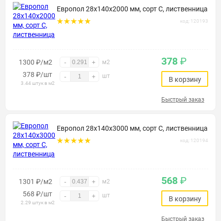
Европол 28х140х2000 мм, сорт С, лиственница
код: 120193
378
₽
1300 ₽/м2
-
+
м2
378
₽
/шт
шт
-
+
В корзину
3.44 штук в м2
Быстрый заказ
Европол 28х140х3000 мм, сорт С, лиственница
код: 120194
568
₽
1301 ₽/м2
-
+
м2
568
₽
/шт
шт
-
+
В корзину
2.29 штук в м2
Быстрый заказ