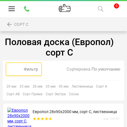
0
СОРТ С
Половая доска (Европол)
сорт С
Сортировка
Фильтр
20 мм
25 мм
28 мм
35 мм
45 мм
Лиственница
Сорт А
Сорт АВ
Сорт Прима
Сорт Экстра
Сосна
Европол 28х90х2000 мм, сорт С, лиственница
код: 120187