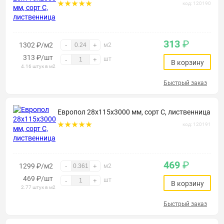
код: 120190
313
₽
1302 ₽/м2
-
+
м2
313
₽
/шт
шт
-
+
В корзину
4.16 штук в м2
Быстрый заказ
Европол 28х115х3000 мм, сорт С, лиственница
код: 120191
469
₽
1299 ₽/м2
-
+
м2
469
₽
/шт
шт
-
+
В корзину
2.77 штук в м2
Быстрый заказ