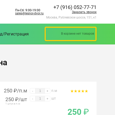
+7 (916) 052-77-71
Пн-Сб: 9:00-19:00
Заказать звонок
sales@lesnoi-dvor.ru
Москва, Рублевское шоссе, 151, к1
д/Регистрация
В корзине нет товаров
на
250 ₽/п.м
п.м
-
+
250
₽
/шт
шт
-
+
1 штук в п.м
250
₽