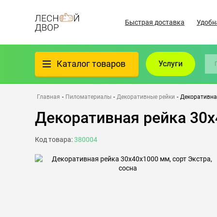
Быстрая доставка
Удобн
Каталог товаров
Услуги
Фанера
Главная
-
Пиломатериалы
-
Декоративные рейки
-
Декоративная
Декоративная рейка 30х
Пиломатериалы
Код товара:
380004
Клеёный материал
Всё для бани
Утеплители/Изоляция