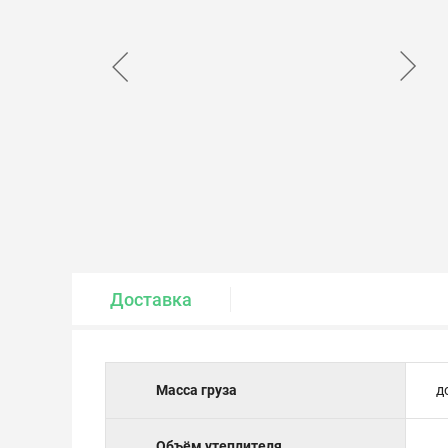
Крепеж и метизы
Лакокрасочные материалы
Доставка
Масса груза
д
Объём утеплителя