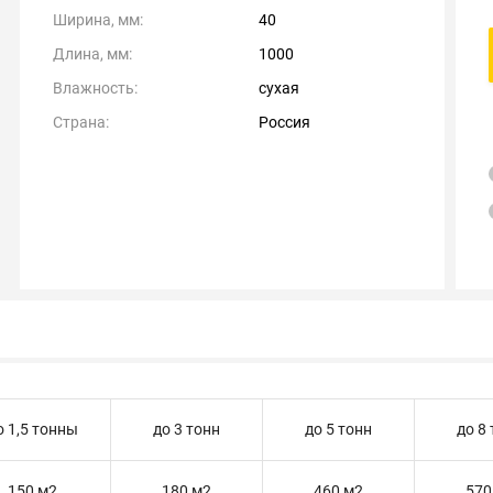
Ширина, мм:
40
Длина, мм:
1000
Влажность:
сухая
Страна:
Россия
о 1,5 тонны
до 3 тонн
до 5 тонн
до 8
150 м2
180 м2
460 м2
570