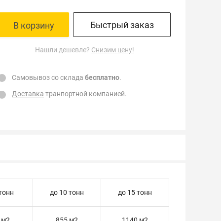
Быстрый заказ
В корзину
Нашли дешевле?
Снизим цену!
Самовывоз со склада
бесплатно
.
Доставка
транпортной компанией.
 тонн
до 10 тонн
до 15 тонн
 м2
855 м2
1140 м2