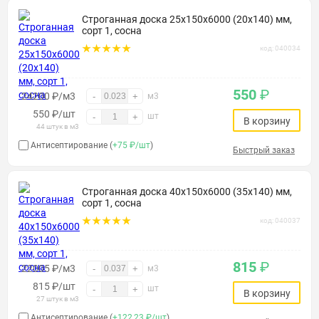
Строганная доска 25х150х6000 (20х140) мм,
сорт 1, сосна
код: 040034
550
₽
24200 ₽/м3
-
+
м3
550
₽
/шт
шт
-
+
В корзину
44 штук в м3
Антисептирование (
+75 ₽/шт
)
Быстрый заказ
Строганная доска 40х150х6000 (35х140) мм,
сорт 1, сосна
код: 040037
815
₽
22005 ₽/м3
-
+
м3
815
₽
/шт
шт
-
+
В корзину
27 штук в м3
Антисептирование (
+122,23 ₽/шт
)