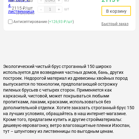
46530 ₽/м3
-
+
м3
2115
₽
/шт
шт
-
+
В корзину
22 штук в м3
Антисептирование (
+126,93 ₽/шт
)
Быстрый заказ
Экологический чистый брус строганный 150 широко
используется для возведения частных домов, бань, других
построек. Недорогой материал из древесины хвойных пород
выпускается по технологии, предполагающей острожку
пиленых брусьев с четырех сторон. Применяется как
каркасный, чистовой, может покрываться любыми
пропитками, лаками, красками, использоваться без
дополнительной отделки. Хотите заказать строганный брус 150
на лучших условиях, обращайтесь в наш интернет-магазине.
Кроме того, предлагаем купить и другие стройматериалы:
дешевую евровагонку, ветро влагозащитные пленки Изоспан,
тут – шпунтовку из лиственницы по выгодным ценам.