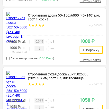
Быстрый заказ
Строганная доска 50х150х6000 (45х140) мм,
сорт 1, сосна
код: 040039
1000
₽
22000 ₽/м3
-
+
м3
1000
₽
/шт
шт
-
+
В корзину
22 штук в м3
Антисептирование (
+150 ₽/шт
)
Быстрый заказ
Строганная сухая доска 25х150х6000
(20х140) мм, сорт 1-4, лиственница
код: 040102
1058
₽
46552 ₽/м3
-
+
м3
1058
₽
/шт
шт
-
+