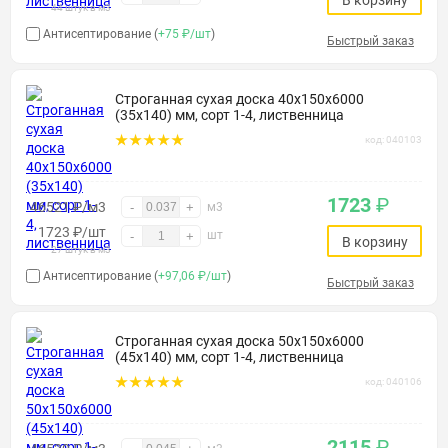
В корзину
44 штук в м3
Антисептирование (
+75 ₽/шт
)
Быстрый заказ
Строганная сухая доска 40х150х6000
(35х140) мм, сорт 1-4, лиственница
код: 040103
1723
₽
46521 ₽/м3
-
+
м3
1723
₽
/шт
шт
-
+
В корзину
27 штук в м3
Антисептирование (
+97,06 ₽/шт
)
Быстрый заказ
Строганная сухая доска 50х150х6000
(45х140) мм, сорт 1-4, лиственница
код: 040106
2115
₽