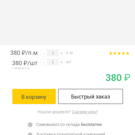
380 ₽/п.м
п.м
-
+
380
₽
/шт
шт
-
+
1 штук в п.м
380
₽
Быстрый заказ
В корзину
Нашли дешевле?
Снизим цену!
Самовывоз со склада
бесплатно
.
Доставка
транпортной компанией.