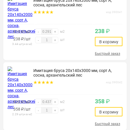
Имитация бруса 20х140х2000 мм, сорт А,
сосна, архангельский лес
код: 090041
238
₽
819 ₽/м2
-
+
м2
238
₽
/шт
шт
-
+
В корзину
3.44 штук в м2
Быстрый заказ
Имитация бруса 20х140х3000 мм, сорт А,
сосна, архангельский лес
код: 090042
358
₽
820 ₽/м2
-
+
м2
358
₽
/шт
шт
-
+
В корзину
2.29 штук в м2
Быстрый заказ