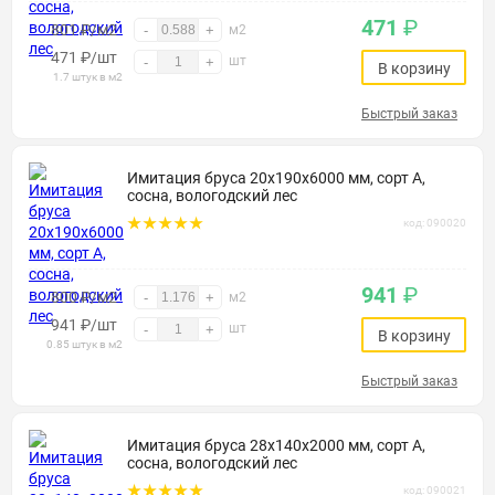
471
₽
801 ₽/м2
-
+
м2
471
₽
/шт
шт
-
+
В корзину
1.7 штук в м2
Быстрый заказ
Имитация бруса 20х190х6000 мм, сорт А,
сосна, вологодский лес
код: 090020
941
₽
800 ₽/м2
-
+
м2
941
₽
/шт
шт
-
+
В корзину
0.85 штук в м2
Быстрый заказ
Имитация бруса 28х140х2000 мм, сорт А,
сосна, вологодский лес
код: 090021