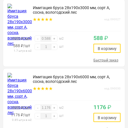
Имитация бруса 28х190х3000 мм, сорт А,
сосна, вологодский лес
код: 090027
588
₽
1000 ₽/м2
-
+
м2
588
₽
/шт
шт
-
+
В корзину
1.7 штук в м2
Быстрый заказ
Имитация бруса 28х190х6000 мм, сорт А,
сосна, вологодский лес
код: 090030
1176
₽
1000 ₽/м2
-
+
м2
1176
₽
/шт
шт
-
+
В корзину
0.85 штук в м2