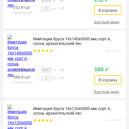
670 ₽/м2
-
+
м2
252
₽
/шт
шт
-
+
В корзину
2.66 штук в м2
Быстрый заказ
Имитация бруса 16х140х6000 мм, сорт А,
сосна, архангельский лес
код: 090132
588
₽
670 ₽/м2
-
+
м2
588
₽
/шт
шт
-
+
В корзину
1.14 штук в м2
Быстрый заказ
Имитация бруса 16х120х6000 мм, сорт А,
сосна, архангельский лес
код: 090035