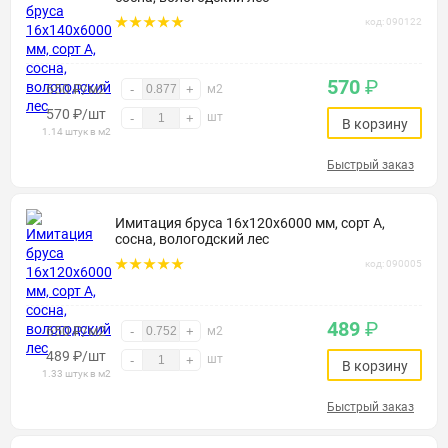
код: 090122
570
₽
650 ₽/м2
-
+
м2
570
₽
/шт
шт
-
+
В корзину
1.14 штук в м2
Быстрый заказ
Имитация бруса 16х120х6000 мм, сорт А,
сосна, вологодский лес
код: 090005
489
₽
650 ₽/м2
-
+
м2
489
₽
/шт
шт
-
+
В корзину
1.33 штук в м2
Быстрый заказ