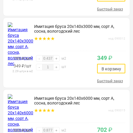
Быстрый заказ
Имитация бруса 20х140х3000 мм, сорт А,
сосна, вологодский лес
код: 090012
349
₽
799 ₽/м2
-
+
м2
349
₽
/шт
шт
-
+
В корзину
2.29 штук в м2
Быстрый заказ
Имитация бруса 20х140х6000 мм, сорт А,
сосна, вологодский лес
код: 090015
702
₽
800 ₽/м2
-
+
м2