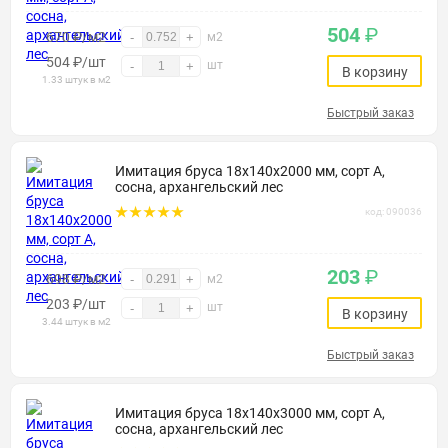
504
₽
670 ₽/м2
-
+
м2
504
₽
/шт
шт
-
+
В корзину
1.33 штук в м2
Быстрый заказ
Имитация бруса 18х140х2000 мм, сорт А,
сосна, архангельский лес
код: 090036
203
₽
698 ₽/м2
-
+
м2
203
₽
/шт
шт
-
+
В корзину
3.44 штук в м2
Быстрый заказ
Имитация бруса 18х140х3000 мм, сорт А,
сосна, архангельский лес