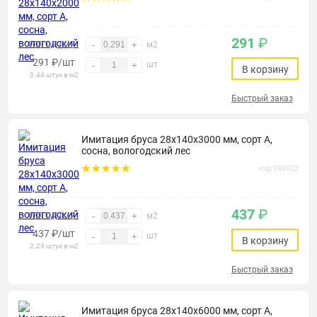
291
₽
1001 ₽/м2
-
+
м2
291
₽
/шт
шт
-
+
В корзину
3.44 штук в м2
Быстрый заказ
Имитация бруса 28х140х3000 мм, сорт А,
сосна, вологодский лес
код: 090022
437
₽
1001 ₽/м2
-
+
м2
437
₽
/шт
шт
-
+
В корзину
2.29 штук в м2
Быстрый заказ
Имитация бруса 28х140х6000 мм, сорт А,