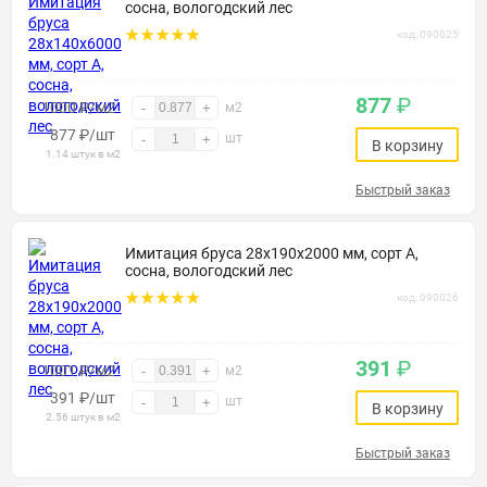
сосна, вологодский лес
код: 090025
877
₽
1000 ₽/м2
-
+
м2
877
₽
/шт
шт
-
+
В корзину
1.14 штук в м2
Быстрый заказ
Имитация бруса 28х190х2000 мм, сорт А,
сосна, вологодский лес
код: 090026
391
₽
1001 ₽/м2
-
+
м2
391
₽
/шт
шт
-
+
В корзину
2.56 штук в м2
Быстрый заказ