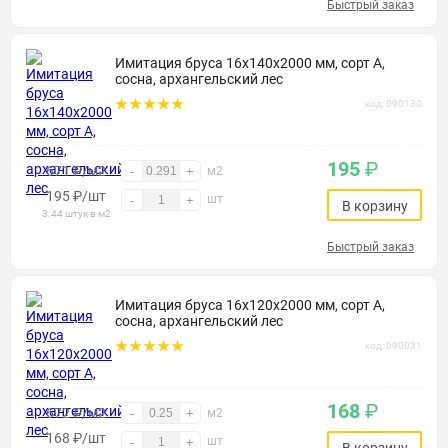
Быстрый заказ
Имитация бруса 16х140х2000 мм, сорт А,
сосна, архангельский лес
код: 090130
195
₽
671 ₽/м2
-
+
м2
195
₽
/шт
шт
-
+
В корзину
3.44 штук в м2
Быстрый заказ
Имитация бруса 16х120х2000 мм, сорт А,
сосна, архангельский лес
код: 090031
168
₽
672 ₽/м2
-
+
м2
168
₽
/шт
шт
-
+