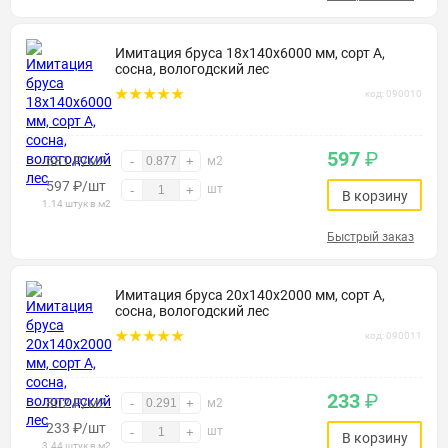
Имитация бруса 18х140х6000 мм, сорт А,
сосна, вологодский лес
код: 090010
597
₽
681 ₽/м2
-
+
м2
597
₽
/шт
шт
-
+
В корзину
1.14 штук в м2
Быстрый заказ
Имитация бруса 20х140х2000 мм, сорт А,
сосна, вологодский лес
код: 090011
233
₽
802 ₽/м2
-
+
м2
233
₽
/шт
шт
-
+
В корзину
3.44 штук в м2