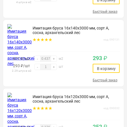
В корзину
4 штук в м2
Быстрый заказ
Имитация бруса 16х140х3000 мм, сорт А,
сосна, архангельский лес
код: 090131
293
₽
671 ₽/м2
-
+
м2
293
₽
/шт
шт
-
+
В корзину
2.29 штук в м2
Быстрый заказ
Имитация бруса 16х120х3000 мм, сорт А,
сосна, архангельский лес
код: 090032
252
₽