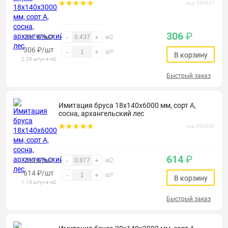
код: 090037
306
₽
701 ₽/м2
-
+
м2
306
₽
/шт
шт
-
+
В корзину
2.29 штук в м2
Быстрый заказ
Имитация бруса 18х140х6000 мм, сорт А,
сосна, архангельский лес
код: 090040
614
₽
700 ₽/м2
-
+
м2
614
₽
/шт
шт
-
+
В корзину
1.14 штук в м2
Быстрый заказ