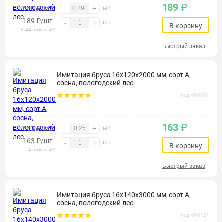
189
₽
650 ₽/м2
-
+
м2
189
₽
/шт
шт
-
+
В корзину
3.44 штук в м2
Быстрый заказ
Имитация бруса 16х120х2000 мм, сорт А,
сосна, вологодский лес
код: 090001
163
₽
652 ₽/м2
-
+
м2
163
₽
/шт
шт
-
+
В корзину
4 штук в м2
Быстрый заказ
Имитация бруса 16х140х3000 мм, сорт А,
сосна, вологодский лес
код: 090121