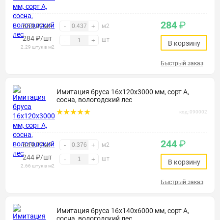
284
₽
650 ₽/м2
-
+
м2
284
₽
/шт
шт
-
+
В корзину
2.29 штук в м2
Быстрый заказ
Имитация бруса 16х120х3000 мм, сорт А,
сосна, вологодский лес
код: 090002
244
₽
649 ₽/м2
-
+
м2
244
₽
/шт
шт
-
+
В корзину
2.66 штук в м2
Быстрый заказ
Имитация бруса 16х140х6000 мм, сорт А,
сосна, вологодский лес