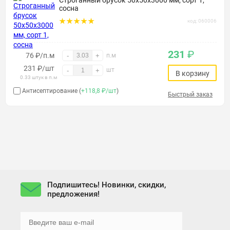
Строганный брусок 50х50х3000 мм, сорт 1,
сосна
код: 060006
231
₽
76 ₽/п.м
-
+
п.м
231
₽
/шт
шт
-
+
В корзину
0.33 штук в п.м
Антисептирование (
+118,8 ₽/шт
)
Быстрый заказ
Подпишитесь! Новинки, скидки,
предложения!