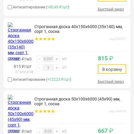
Антисептирование (
+80,49 ₽/шт
)
Быстрый заказ
Строганная доска 40х150х6000 (35х140) мм,
сорт 1, сосна
код: 040037
815
₽
22005 ₽/м3
-
+
м3
815
₽
/шт
шт
-
+
В корзину
27 штук в м3
Антисептирование (
+122,23 ₽/шт
)
Быстрый заказ
Строганная доска 50х100х6000 (45х90) мм,
сорт 1, сосна
код: 040038
667
₽
22011 ₽/м3
-
+
м3