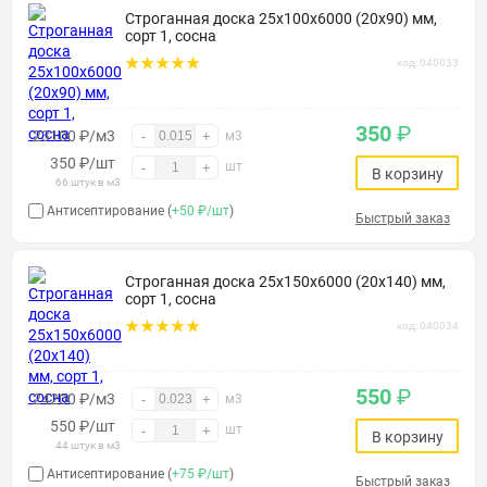
Строганная доска 25х100х6000 (20х90) мм,
сорт 1, сосна
код: 040033
350
₽
23100 ₽/м3
-
+
м3
350
₽
/шт
шт
-
+
В корзину
66 штук в м3
Антисептирование (
+50 ₽/шт
)
Быстрый заказ
Строганная доска 25х150х6000 (20х140) мм,
сорт 1, сосна
код: 040034
550
₽
24200 ₽/м3
-
+
м3
550
₽
/шт
шт
-
+
В корзину
44 штук в м3
Антисептирование (
+75 ₽/шт
)
Быстрый заказ