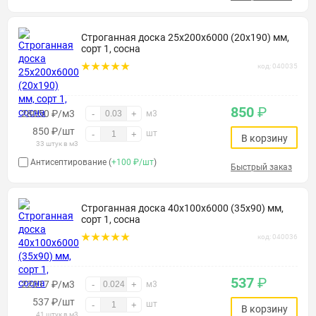
Строганная доска 25х200х6000 (20х190) мм,
сорт 1, сосна
код: 040035
850
₽
28050 ₽/м3
-
+
м3
850
₽
/шт
шт
-
+
В корзину
33 штук в м3
Антисептирование (
+100 ₽/шт
)
Быстрый заказ
Строганная доска 40х100х6000 (35х90) мм,
сорт 1, сосна
код: 040036
537
₽
22017 ₽/м3
-
+
м3
537
₽
/шт
шт
-
+
В корзину
41 штук в м3