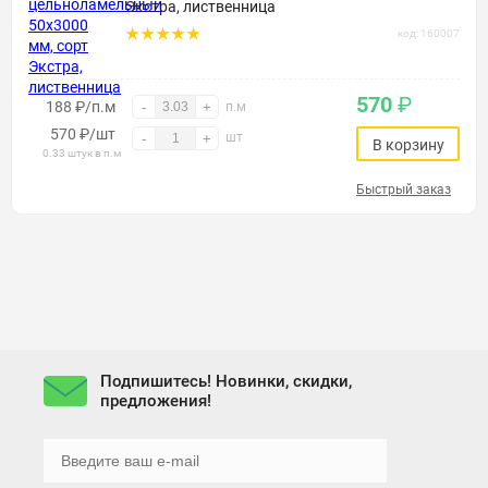
Экстра, лиственница
код: 160007
570
₽
188 ₽/п.м
-
+
п.м
570
₽
/шт
шт
-
+
В корзину
0.33 штук в п.м
Быстрый заказ
Подпишитесь! Новинки, скидки,
предложения!