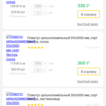
330
₽
109 ₽/п.м
-
+
п.м
330
₽
/шт
шт
-
+
В корзину
0.33 штук в п.м
Быстрый заказ
Плинтус цельноламельный 55х3000 мм, сорт
Экстра, сосна
код: 160004
360
₽
119 ₽/п.м
-
+
п.м
360
₽
/шт
шт
-
+
В корзину
0.33 штук в п.м
Быстрый заказ
Плинтус цельноламельный 30х3000 мм, сорт
Экстра, лиственница
код: 160005