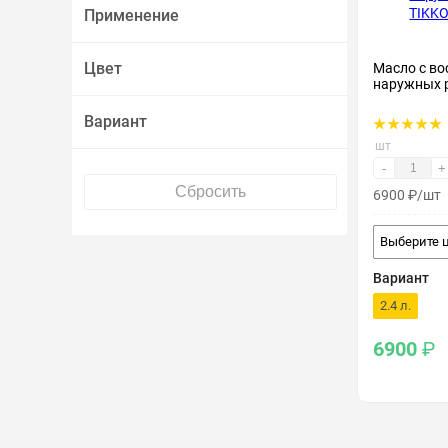
Применение
Крепеж и метизы
Цвет
Масло с во
Лакокрасочные материалы
наружных 
Вариант
шт
-
+
6900
₽
/шт
Выберите 
Вариант
2.4 л.
6900
₽