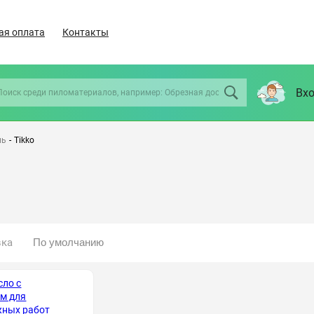
ая оплата
Контакты
Вхо
ль
-
Tikko
вка