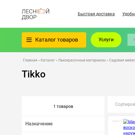
Быстрая доставка
Удобн
Каталог товаров
Услуги
Фанера
Главная
-
Каталог
-
Лакокрасочные материалы
-
Садовая мебе
Tikko
Пиломатериалы
Клеёный материал
Сортиро
1 товаров
Всё для бани
код: 20102760
Назначение
Утеплители/Изоляция