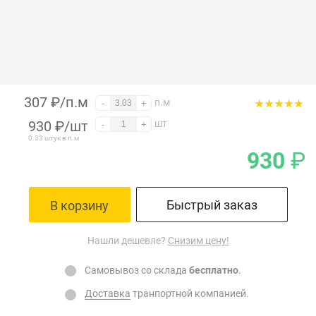
307 ₽/п.м
п.м
-
+
930
₽
/шт
шт
-
+
0.33 штук в п.м
930
₽
Быстрый заказ
В корзину
Нашли дешевле?
Снизим цену!
Самовывоз со склада
бесплатно
.
Доставка
транпортной компанией.