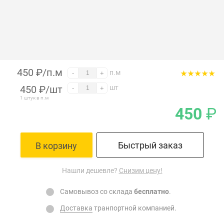
450 ₽/п.м
п.м
-
+
450
₽
/шт
шт
-
+
1 штук в п.м
450
₽
Быстрый заказ
В корзину
Нашли дешевле?
Снизим цену!
Самовывоз со склада
бесплатно
.
Доставка
транпортной компанией.