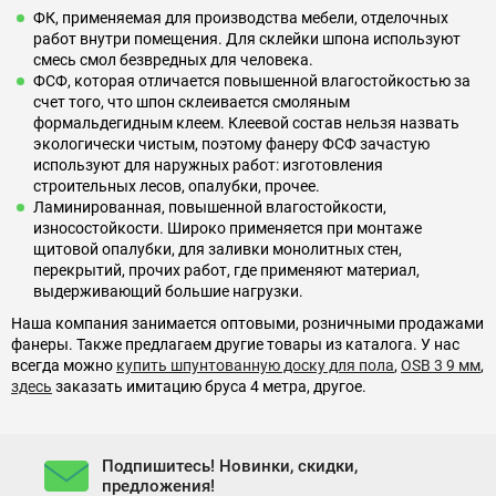
ФК, применяемая для производства мебели, отделочных
работ внутри помещения. Для склейки шпона используют
смесь смол безвредных для человека.
ФСФ, которая отличается повышенной влагостойкостью за
счет того, что шпон склеивается смоляным
формальдегидным клеем. Клеевой состав нельзя назвать
экологически чистым, поэтому фанеру ФСФ зачастую
используют для наружных работ: изготовления
строительных лесов, опалубки, прочее.
Ламинированная, повышенной влагостойкости,
износостойкости. Широко применяется при монтаже
щитовой опалубки, для заливки монолитных стен,
перекрытий, прочих работ, где применяют материал,
выдерживающий большие нагрузки.
Наша компания занимается оптовыми, розничными продажами
фанеры. Также предлагаем другие товары из каталога. У нас
всегда можно
купить шпунтованную доску для пола
,
OSB 3 9 мм
,
здесь
заказать имитацию бруса 4 метра, другое.
Подпишитесь! Новинки, скидки,
предложения!