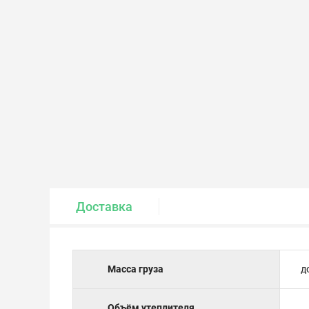
Крепеж и метизы
Лакокрасочные материалы
Доставка
Масса груза
д
Объём утеплителя