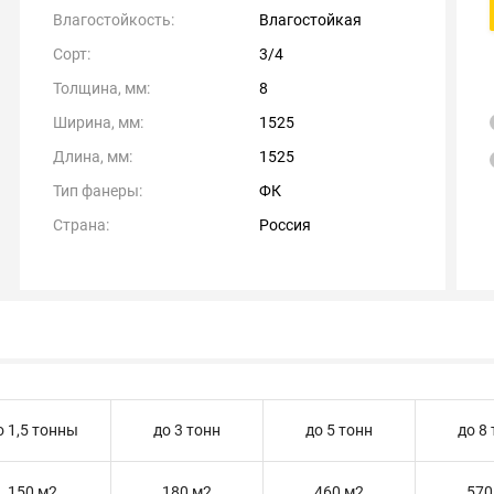
Влагостойкость:
Влагостойкая
Сорт:
3/4
Толщина, мм:
8
Ширина, мм:
1525
Длина, мм:
1525
Тип фанеры:
ФК
Страна:
Россия
о 1,5 тонны
до 3 тонн
до 5 тонн
до 8
150 м2
180 м2
460 м2
570