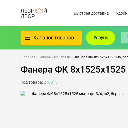
Быстрая доставка
Удобн
Каталог товаров
Услуги
Фанера
Главная
-
Фанера
-
Фанера ФК
-
Фанера ФК 8х1525х1525 мм, сорт
Фанера ФК 8х1525х1525 м
Пиломатериалы
Код товара:
210015
Клеёный материал
Всё для бани
Утеплители/Изоляция