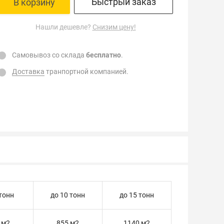
Быстрый заказ
В корзину
Нашли дешевле?
Снизим цену!
Самовывоз со склада
бесплатно
.
Доставка
транпортной компанией.
 тонн
до 10 тонн
до 15 тонн
 м2
855 м2
1140 м2