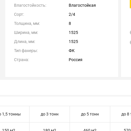
Влагостойкость:
Влагостойкая
Сорт:
2/4
Толщина, мм:
8
Ширина, мм:
1525
Длина, мм:
1525
Тип фанеры:
ФК
Страна:
Россия
о 1,5 тонны
до 3 тонн
до 5 тонн
до 8
150 м2
180 м2
460 м2
570