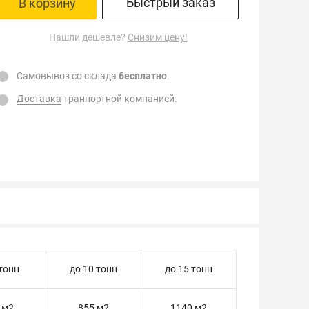
Быстрый заказ
В корзину
Нашли дешевле?
Снизим цену!
Самовывоз со склада
бесплатно
.
Доставка
транпортной компанией.
 тонн
до 10 тонн
до 15 тонн
 м2
855 м2
1140 м2