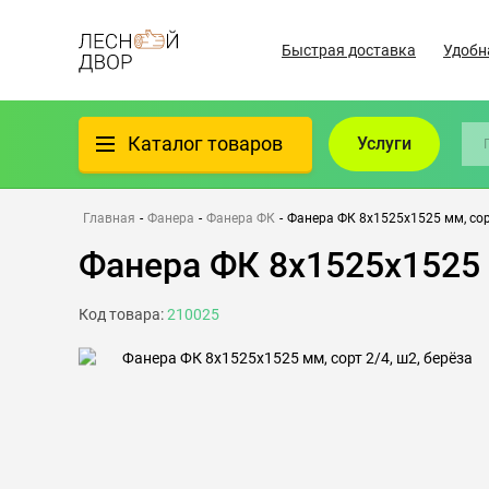
Быстрая доставка
Удобн
Каталог товаров
Услуги
Фанера
Главная
-
Фанера
-
Фанера ФК
-
Фанера ФК 8х1525х1525 мм, сорт
Фанера ФК 8х1525х1525 м
Пиломатериалы
Код товара:
210025
Клеёный материал
Всё для бани
Утеплители/Изоляция