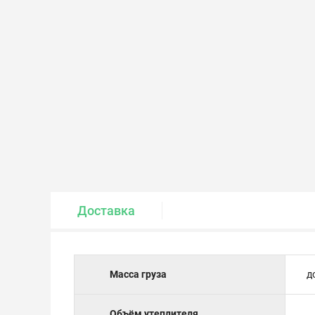
Крепеж и метизы
Лакокрасочные материалы
Доставка
Масса груза
д
Объём утеплителя