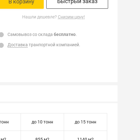
Быстрый заказ
В корзину
Нашли дешевле?
Снизим цену!
Самовывоз со склада
бесплатно
.
Доставка
транпортной компанией.
 тонн
до 10 тонн
до 15 тонн
 м2
855 м2
1140 м2