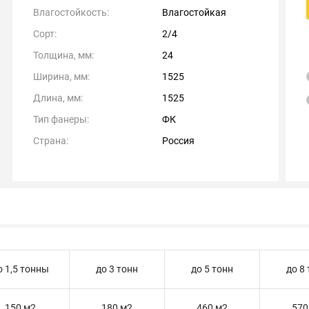
Влагостойкость:
Влагостойкая
Сорт:
2/4
Толщина, мм:
24
Ширина, мм:
1525
Длина, мм:
1525
Тип фанеры:
ФК
Страна:
Россия
о 1,5 тонны
до 3 тонн
до 5 тонн
до 8
150 м2
180 м2
460 м2
570