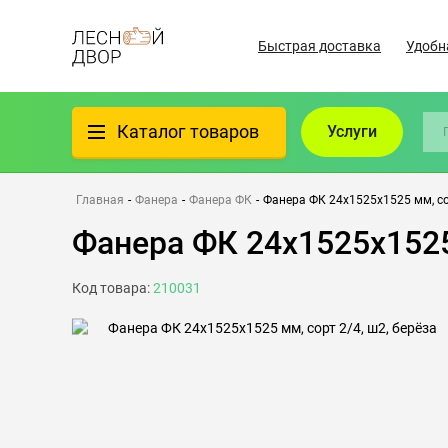
Быстрая доставка
Удобн
Каталог товаров
Услуги
Фанера
Главная
-
Фанера
-
Фанера ФК
-
Фанера ФК 24х1525х1525 мм, сор
Фанера ФК 24х1525х1525 
Пиломатериалы
Код товара:
210031
Клеёный материал
Всё для бани
Утеплители/Изоляция