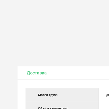
Крепеж и метизы
Лакокрасочные материалы
Доставка
Масса груза
д
Объём утеплителя