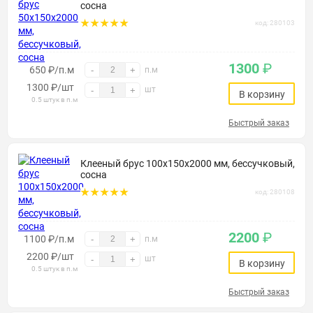
сосна
код: 280103
1300
₽
650 ₽/п.м
-
+
п.м
1300
₽
/шт
шт
-
+
В корзину
0.5 штук в п.м
Быстрый заказ
Клееный брус 100х150х2000 мм, бессучковый,
сосна
код: 280108
2200
₽
1100 ₽/п.м
-
+
п.м
2200
₽
/шт
шт
-
+
В корзину
0.5 штук в п.м
Быстрый заказ