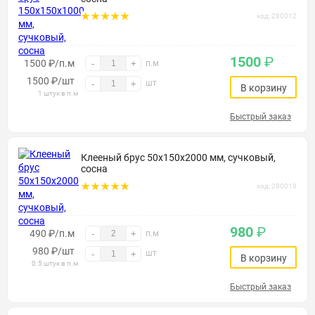
код: 280012
1500
₽
1500 ₽/п.м
-
+
п.м
1500
₽
/шт
шт
-
+
В корзину
1 штук в п.м
Быстрый заказ
Клееный брус 50х150х2000 мм, сучковый,
сосна
код: 280019
980
₽
490 ₽/п.м
-
+
п.м
980
₽
/шт
шт
-
+
В корзину
0.5 штук в п.м
Быстрый заказ