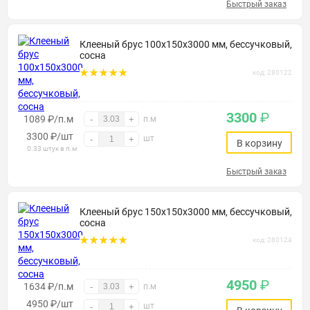
Быстрый заказ
Клееный брус 100х150х3000 мм, бессучковый,
сосна
код: 280122
3300
₽
1089 ₽/п.м
-
+
п.м
3300
₽
/шт
шт
-
+
В корзину
0.33 штук в п.м
Быстрый заказ
Клееный брус 150х150х3000 мм, бессучковый,
сосна
код: 280124
4950
₽
1634 ₽/п.м
-
+
п.м
4950
₽
/шт
шт
-
+