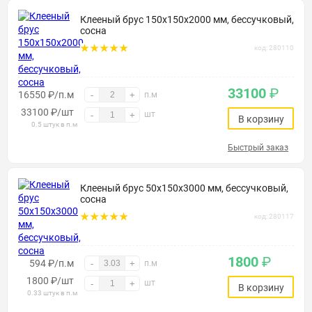
Клееный брус 150х150х2000 мм, бессучковый,
сосна
код: 280110
33100
₽
16550 ₽/п.м
-
+
п.м
33100
₽
/шт
шт
-
+
В корзину
0.5 штук в п.м
Быстрый заказ
Клееный брус 50х150х3000 мм, бессучковый,
сосна
код: 280117
1800
₽
594 ₽/п.м
-
+
п.м
1800
₽
/шт
шт
-
+
В корзину
0.33 штук в п.м