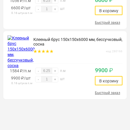
6600
₽
1056 ₽/п.м
-
+
п.м
6600
₽
/шт
шт
-
+
В корзину
0.16 штук в п.м
Быстрый заказ
Клееный брус 150х150х6000 мм, бессучковый,
сосна
код: 280166
9900
₽
1584 ₽/п.м
-
+
п.м
9900
₽
/шт
шт
-
+
В корзину
0.16 штук в п.м
Быстрый заказ