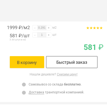
1999 ₽/м2
м2
-
+
581
₽
/шт
шт
-
+
3.44 штук в м2
581
₽
Быстрый заказ
В корзину
Нашли дешевле?
Снизим цену!
Самовывоз со склада
бесплатно
.
Доставка
транпортной компанией.