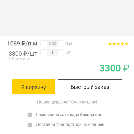
1089 ₽/п.м
п.м
-
+
3300
₽
/шт
шт
-
+
0.33 штук в п.м
3300
₽
Быстрый заказ
В корзину
Нашли дешевле?
Снизим цену!
Самовывоз со склада
бесплатно
.
Доставка
транпортной компанией.