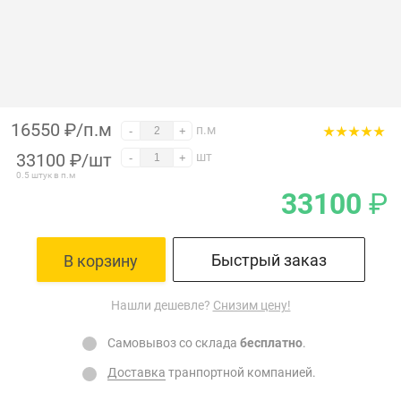
16550 ₽/п.м
п.м
-
+
33100
₽
/шт
шт
-
+
0.5 штук в п.м
33100
₽
Быстрый заказ
В корзину
Нашли дешевле?
Снизим цену!
Самовывоз со склада
бесплатно
.
Доставка
транпортной компанией.