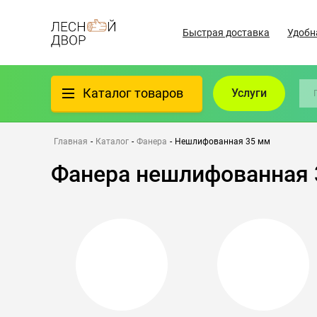
Быстрая доставка
Удобн
Каталог товаров
Услуги
Фанера
Главная
-
Каталог
-
Фанера
-
Нешлифованная 35 мм
Фанера нешлифованная 
Пиломатериалы
Клеёный материал
Всё для бани
Утеплители/Изоляция