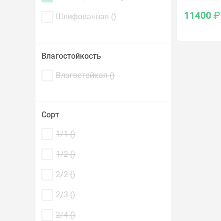
11400
₽
Шлифованная (
)
Влагостойкость
Влагостойкая (
)
Сорт
1/1 (
)
1/2 (
)
2/2 (
)
2/3 (
)
2/4 (
)