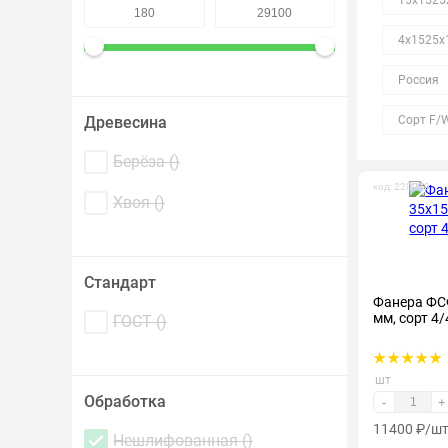
15х1525
4х1525х
Россия
Древесина
Сорт F/
Берёза (
)
код: 220079
Хвоя (
)
Стандарт
Фанера ФС
мм, сорт 4/
ГОСТ (
)
шт
Обработка
-
+
11400
₽
/ш
Нешлифованная (
)