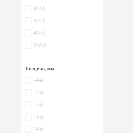
3/3 (
)
3/4 (
)
4/4 (
)
F/W (
)
Толщина, мм
10 (
)
12 (
)
15 (
)
16 (
)
18 (
)