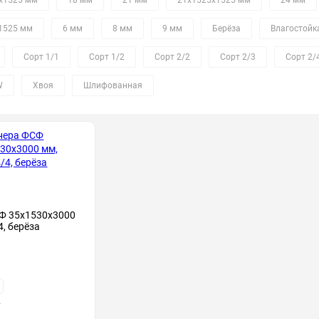
х1525 мм
18 мм
21 мм
21х1525х1525 мм
24 мм
1525 мм
6 мм
8 мм
9 мм
Берёза
Влагостойк
Сорт 1/1
Сорт 1/2
Сорт 2/2
Сорт 2/3
Сорт 2/
W
Хвоя
Шлифованная
Ф 35х1530х3000
4, берёза
т