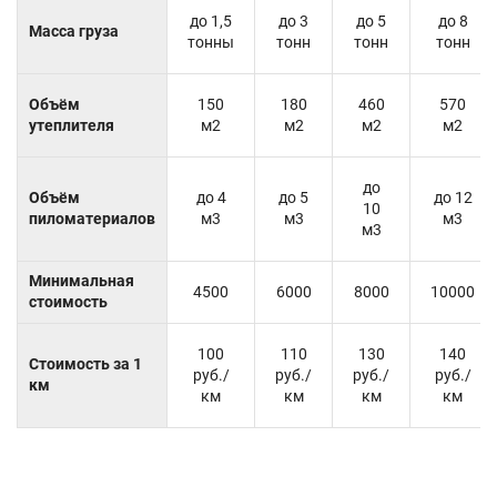
до 1,5
до 3
до 5
до 8
Масса груза
тонны
тонн
тонн
тонн
Объём
150
180
460
570
утеплителя
м2
м2
м2
м2
до
Объём
до 4
до 5
до 12
10
пиломатериалов
м3
м3
м3
м3
Минимальная
4500
6000
8000
10000
стоимость
100
110
130
140
Стоимость за 1
руб./
руб./
руб./
руб./
км
км
км
км
км