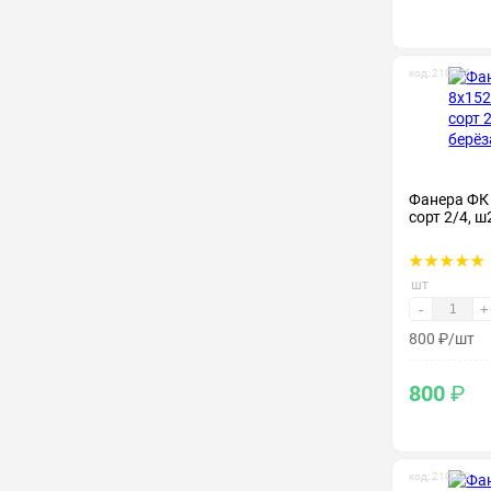
код: 210025
Фанера ФК
сорт 2/4, ш
шт
-
+
800
₽
/шт
800
₽
код: 210029