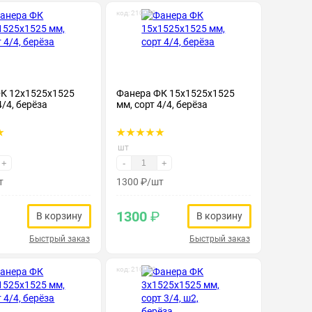
код: 210008
К 12х1525х1525
Фанера ФК 15х1525х1525
4/4, берёза
мм, сорт 4/4, берёза
шт
+
-
+
т
1300
₽
/шт
1300
₽
В корзину
В корзину
Быстрый заказ
Быстрый заказ
код: 210012