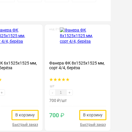
код: 210004
К 6х1525х1525 мм,
Фанера ФК 8х1525х1525 мм,
 берёза
сорт 4/4, берёза
шт
+
-
+
700
₽
/шт
700
₽
В корзину
В корзину
Быстрый заказ
Быстрый заказ