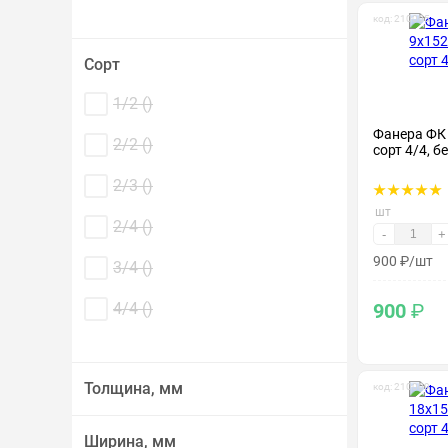
код: 210005
Сорт
1/2 (
)
Фанера ФК
2/2 (
)
сорт 4/4, б
2/3 (
)
шт
2/4 (
)
-
+
900
₽
/шт
3/4 (
)
900
₽
4/4 (
)
Толщина, мм
код: 210009
Ширина, мм