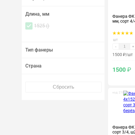
Длина, мм
Фанера ФК
мм, сорт 4/
1525 (
)
шт
-
+
Тип фанеры
1500
₽
/шт
Страна
1500
₽
код: 210013
Фанера ФК
сорт 3/4, ш