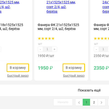
 18х1525х1525
Фанера ФК 21х1525х1525
Фанера Ф
4, ш2, берёза
мм, сорт 2/4, ш2, берёза
мм, сорт 
шт
шт
-
+
-
1950
₽
/шт
2350
₽
/ш
1950
₽
2350
₽
В корзину
В корзину
Быстрый заказ
Быстрый заказ
Показать ещё
Начало
1
2