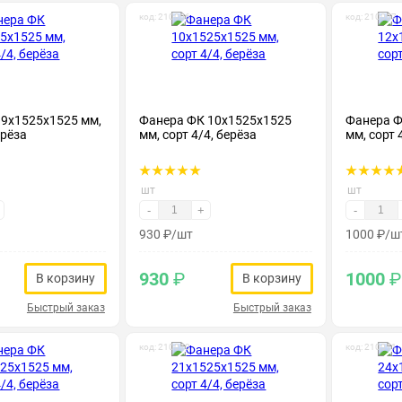
код: 210006
код: 210007
 9х1525х1525 мм,
Фанера ФК 10х1525х1525
Фанера Ф
ерёза
мм, сорт 4/4, берёза
мм, сорт 
шт
шт
-
+
-
930
₽
/шт
1000
₽
/ш
930
₽
1000
₽
В корзину
В корзину
Быстрый заказ
Быстрый заказ
код: 210010
код: 210011