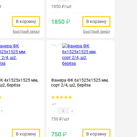
т
1850
₽
/шт
1850
₽
В корзину
В корзину
Быстрый заказ
Быстрый заказ
код: 210024
К 4х1525х1525 мм,
Фанера ФК 6х1525х1525 мм,
 ш2, берёза
сорт 2/4, ш2, берёза
шт
+
-
+
750
₽
/шт
750
₽
В корзину
В корзину