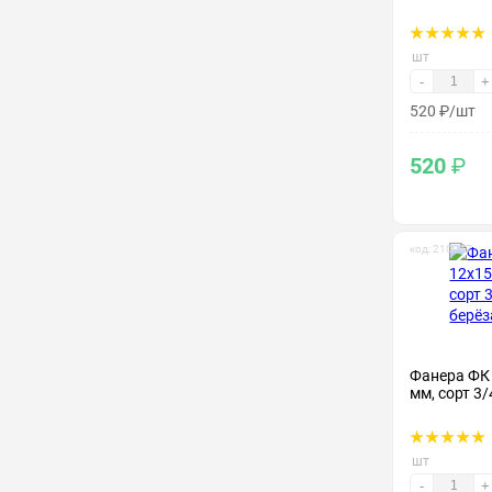
шт
-
+
520
₽
/шт
520
₽
код: 210017
Фанера ФК
мм, сорт 3/
шт
-
+