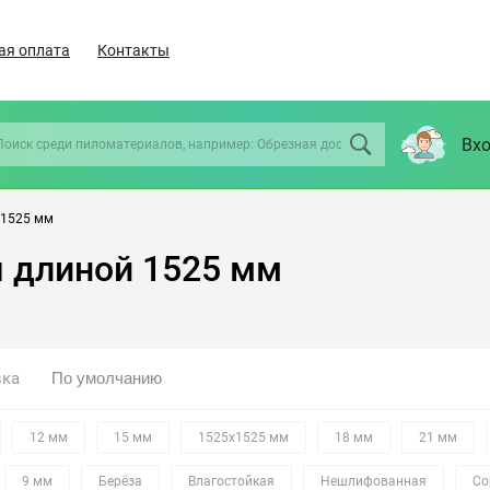
ая оплата
Контакты
Вхо
 1525 мм
я длиной 1525 мм
вка
12 мм
15 мм
1525х1525 мм
18 мм
21 мм
9 мм
Берёза
Влагостойкая
Нешлифованная
Со