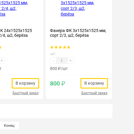
К 24х1525х1525
Фанера ФК 3х1525х1525 мм,
2/4, ш2, берёза
сорт 2/3, ш2, берёза
шт
+
-
+
т
800
₽
/шт
800
₽
В корзину
В корзину
Быстрый заказ
Быстрый заказ
Конец