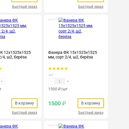
Быстрый заказ
Быстрый заказ
код: 210028
К 12х1525х1525
Фанера ФК 15х1525х1525
2/4, ш2, берёза
мм, сорт 2/4, ш2, берёза
шт
+
-
+
т
1500
₽
/шт
1500
₽
В корзину
В корзину
Быстрый заказ
Быстрый заказ
код: 210032