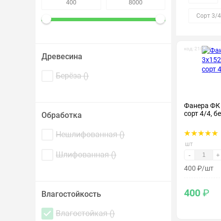
Крепеж и метизы
Сорт 3/4
Лакокрасочные материалы
код: 210001
Древесина
Берёза (
)
Фанера ФК
сорт 4/4, б
Обработка
Нешлифованная (
)
шт
Шлифованная (
)
-
+
400
₽
/шт
400
₽
Влагостойкость
Влагостойкая (
)