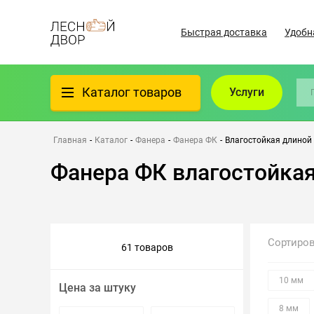
Быстрая доставка
Удобн
Каталог товаров
Услуги
Фанера
Главная
-
Каталог
-
Фанера
-
Фанера ФК
-
Влагостойкая длиной
Фанера ФК влагостойка
Пиломатериалы
Клеёный материал
Сортиро
61 товаров
Всё для бани
10 мм
Цена за штуку
Утеплители/Изоляция
8 мм