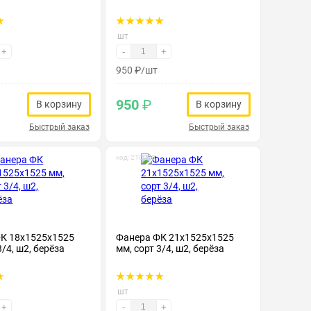
шт
+
-
+
950
₽
/шт
950
₽
В корзину
В корзину
Быстрый заказ
Быстрый заказ
код: 210020
К 18х1525х1525
Фанера ФК 21х1525х1525
3/4, ш2, берёза
мм, сорт 3/4, ш2, берёза
шт
+
-
+