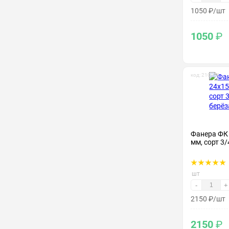
1050
₽
/шт
1050
₽
код: 210021
Фанера ФК
мм, сорт 3/
шт
-
+
2150
₽
/шт
2150
₽