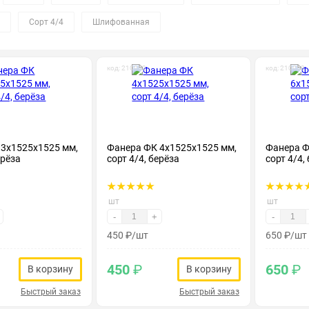
Сорт 4/4
Шлифованная
код: 210002
код: 210003
 3х1525х1525 мм,
Фанера ФК 4х1525х1525 мм,
Фанера Ф
ерёза
сорт 4/4, берёза
сорт 4/4,
шт
шт
-
+
-
450
₽
/шт
650
₽
/шт
450
₽
650
₽
В корзину
В корзину
Быстрый заказ
Быстрый заказ