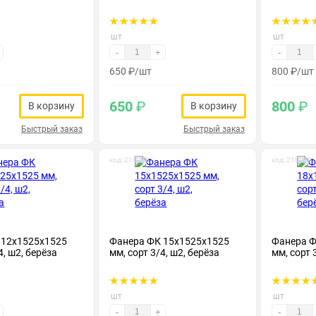
шт
шт
-
+
-
650
₽
/шт
800
₽
/шт
650
₽
800
₽
В корзину
В корзину
Быстрый заказ
Быстрый заказ
код: 210018
код: 210019
 12х1525х1525
Фанера ФК 15х1525х1525
Фанера Ф
4, ш2, берёза
мм, сорт 3/4, ш2, берёза
мм, сорт 
шт
шт
-
+
-